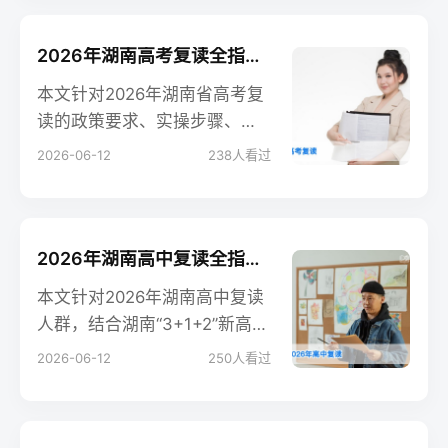
提供权威指导。
2026年湖南高考复读全指南 政策要求与实操路径解析
本文针对2026年湖南省高考复
读的政策要求、实操步骤、公
办民办选择对比及常见问题进
2026-06-12
238
人看过
行专业解析，为湖南复读生及
家长提供权威落地指导。
2026年湖南高中复读全指南 政策解读择校规划提分策略一站式解析
本文针对2026年湖南高中复读
人群，结合湖南“3+1+2”新高考
政策，解读复读资格、学籍处
2026-06-12
250
人看过
理规则，拆解择校与复习规划
步骤，对比公办民办复读优劣
势，解答高频疑问，为湖南复