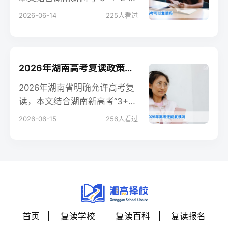
策，详解复读的实操步骤、公
2026-06-14
225
人看过
办与民办复读路径对比，以及
常见问题解答，为湖南复读生
及家长提供权威指导。
2026年湖南高考复读政策解析：明确允许复读，附合规流程与择校指南
2026年湖南省明确允许高考复
读，本文结合湖南新高考“3+1+
2”模式，解析复读生学籍处
2026-06-15
256
人看过
理、报考流程，对比公办与民
办高复路径，并解答常见疑
问。
首页
复读学校
复读百科
复读报名