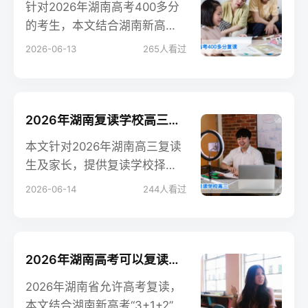
针对2026年湖南高考400多分
的考生，本文结合湖南新高考
政策，提供明确的复读提分路
2026-06-13
265
人看过
径、择校标准及常见问题解
答，帮考生科学规划复读方
案。
2026年湖南复读学校高三阶段全指南 择校规划与提分策略
本文针对2026年湖南高三复读
生及家长，提供复读学校择校
核心标准、高三阶段复习规
2026-06-14
244
人看过
划、公办民办高复学校对比，
以及高频问题解答，助力科学
决策与高效提分。
2026年湖南高考可以复读吗 附复读政策与实操指南
2026年湖南省允许高考复读，
本文结合湖南新高考“3+1+2”政