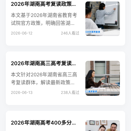
读生提供权威落地指导。
2026年湖南高考复读政策解读：明确可复读及合规路径指南
本文基于2026年湖南省教育考
试院官方政策，明确回答湖南
高考考生可复读，并详细解读
2026-06-12
246
人看过
合规复读路径、学籍处理及不
同复读方式的优劣势对比，为
考生和家长提供权威指导。
2026年湖南高三高考复读全指南：政策解读、择校规划与提分策略
本文针对2026年湖南省高三高
考复读群体，解读最新政策要
求，拆解复读择校、学籍办理
2026-06-13
238
人看过
的具体步骤，对比公办民办复
读方案，并解答高频疑问，为
湖南复读生提供科学规划指
导。
2026年湖南高考400多分复读规划指南：提分路径与择校策略