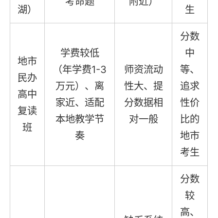
考命题
附近）
湖）
生
分数
学费较低
中
地市
（年学费1-3
师资流动
等、
民办
万元）、离
性大、提
追求
高中
家近、适配
分数据相
性价
复读
本地教学节
对一般
比的
班
奏
地市
考生
分数
较
高、