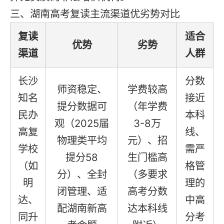
三、湖南高考复读主流渠道优劣势对比
复读
适合
优势
劣势
渠道
人群
长沙
分数
师资稳定、
学费较高
知名
接近
提分数据可
（年学费
民办
本科
观（2025届
3-8万
高复
线、
物理类平均
元）、招
学校
需严
提分58
生门槛高
（如
格管
分）、全封
（多要求
明
理的
闭管理、适
高考分数
达、
中高
配湖南新高
达本科线
同升
分考