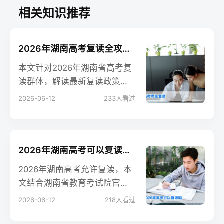
相关知识推荐
2026年湖南高考复读全攻略：政策解读、择校指南与提分规划
本文针对2026年湖南省高考复
读群体，解读最新复读政策、
拆解择校与复习步骤，对比公
2026-06-12
233
人看过
办民办复读方案，解答高频疑
问，为湖南复读生提供权威落
地的规划指导。
2026年湖南高考可以复读吗 官方政策与实操指南全解析
2026年湖南高考允许复读，本
文结合湖南省教育考试院官方
政策，详解复读的实操步骤、
2026-06-12
218
人看过
公办与民办复读路径对比及常
见问题解答，为湖南复读家庭