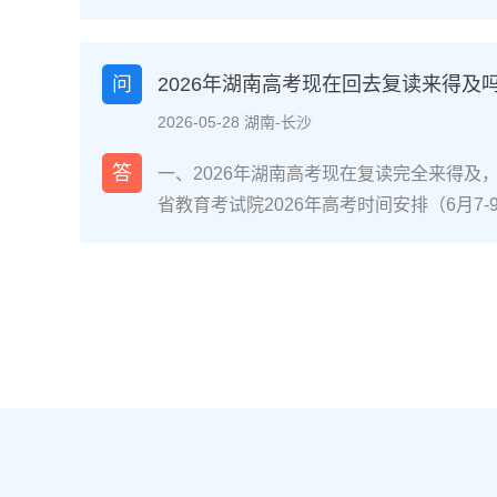
省内国家级/省级重点专业且符合职业规划
（如已接近自身能力天花板、心理抗压能力
分数距本科线差距在30-80分区间、有明
问
2026年湖南高考现在回去复读来得及
优先考虑复读。二、湖南考生读专科或复读
2026-05-28 湖南-长沙
校专业评估：对照2026年湖南本科批次线
差30分以内，复读提分概率达70%（参考湘
答
一、2026年湖南高考现在复读完全来得及
机构数据）；同时查看专科录取专业是否为
省教育考试院2026年高考时间安排（6月7
道交通类、长沙民政职业技术学院民政服务
分后、志愿填报阶段还是入学后退学复读，
条件测评：评估学习习惯（是否有明确的知
考，都有充足时间完成提分目标。参考长沙某
（能否承受复读的高压环境）、家庭支持度
据，9月中旬入读的物理类考生平均提分52
许）。升学路径对比：若选择专科，需明确是
分，证明晚启动仍有可观提分空间。二、湖
（2026年湖南专升本招生计划稳定在2.5
拆解第一阶段（启动-次年1月）：基础补漏+
确认湖南新高考“3+1+2”模式下选科是否
+2”模式，优先补选考科目（物理/历史+2
育考试院要求。三、湖南读专科与复读的优
跟随湖南省统一模拟考节奏，完成3轮模块
南本地院校）复读（湖南本地机构/学校）
语文的高频考点。第二阶段（2月-4月）：
或完成专升本，总周期更短多花费1年时间
完成1套湖南省历年高考真题及考试院发布