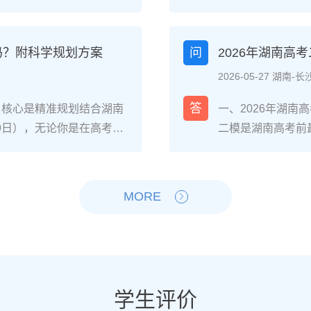
，或自身复读提分潜力不足
的教学成果，零基
弱），可选择读专科；若
南联考的针对性教学
确提分目标且心理状态稳定，
件，一年时间完全
吗？附科学规划方案
问
2026年湖南高
的具体决策步骤分数与院
沙某知名美术高复机
2026-05-27 湖南-长
、专科批次线，若距本科线
32%的学生分数超
高择校网2025届长沙高复
复读一年的4阶段
答
，核心是精准规划结合湖南
一、2026年湖
湖南铁道职业技术学院轨
术高复机构进行素
-9日），无论你是在高考出
二模是湖南高考前
类等省内王牌专业。自身
文化（重点抓语文
只要从当下启动科学备
确：二模分数≠高
识漏洞）、心理抗压能力
成至少500张基础
头部高复机构2025届数
南新高考“3+1+
（时间与经济成本是否允
题型（如素描头像
分，历史类平均提分47
通过1-2天的情
MORE
否走湖南“专升本”路径
加2次模拟联考，
南复读生分阶段备考步骤
提分的4步落地操
万人左右）；若选择复读，需
巧，同时压缩文化课
模块攻坚：针对湖南“3+1
合湖南省教育考试院
调整、学籍是否符合湖南省教
段：联考结束后立
门选科）的基础漏洞，同步
题”“答题规范型错
劣势对比维度读专科（湖
快的科目，结合湖南
专项训练，重点突破数学、
史/地理/物理/化
时间成本提前3年进入职场
成绩达到美术类本科
综合模拟+政策适配：每周
先级：优先补全物
学生评价
，需承担第二年高考不确定
分）。2-6月：
的模拟卷，熟悉湖南平行志
感应、历史的中国