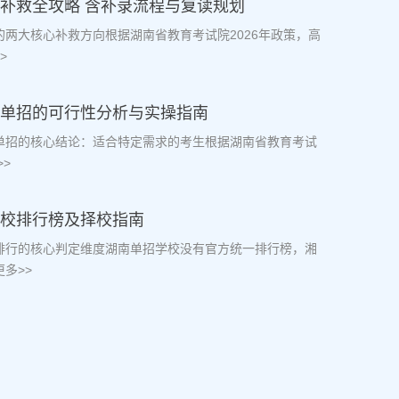
档补救全攻略 含补录流程与复读规划
档的两大核心补救方向根据湖南省教育考试院2026年政策，高
>
生走单招的可行性分析与实操指南
走单招的核心结论：适合特定需求的考生根据湖南省教育考试
>
学校排行榜及择校指南
校排行的核心判定维度湖南单招学校没有官方统一排行榜，湘
多>>