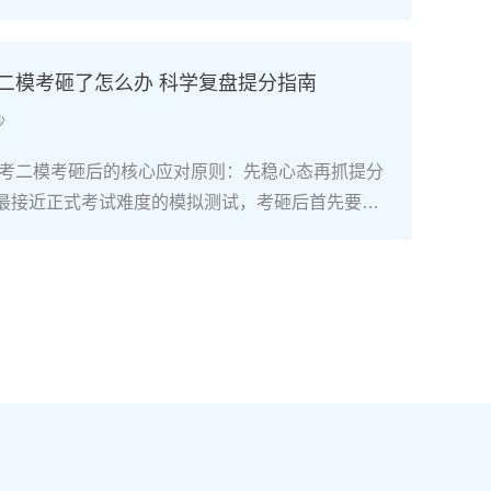
础复读生只要满足“每天8小时以上专业训练+匹配湖
+文化成绩不低于350分（物理/历史类）”三个条
可以达到湖南美术联考合格线甚至冲刺本科线。长
考二模考砸了怎么办 科学复盘提分指南
构2025届零基础复读生联考合格率达92%，其中
沙
过230分（本科线参考值）。二、湖南零基础美术
精准规划7-9月：基础攻坚阶段：集中在长沙专业美
南高考二模考砸后的核心应对原则：先稳心态再抓提分
描、色彩、速写三科基础训练，每周安排1-2天补习
最接近正式考试难度的模拟测试，考砸后首先要明
、英语），同步熟悉湖南省美术联考评分标准，完
考最终成绩，它的核心价值是暴露知识漏洞、适配湖
画作积累。10-11月：联考冲刺阶段：针对湖南联考
2”模式的答题节奏，而非直接判定高考结果。考生需先
、色彩静物、人物速写）进行模块化训练，每周参
绪调整，再进入针对性复盘阶段。二、湖南高考二模后
根据湖南省教育考试院发布的联考样卷调整应试技
作法第一步：对照湖南新高考评分标准复盘错题：结
时间至每周1天。12月-次年1月：联考后衔接阶
发布的2026年高考评分细则，区分“知识漏洞型错
即转回文化课学习，优先补数学、物理/历史等提分
题”“时间分配型错题”，尤其注意选考科目（政治/历
新高考“3+1+2”模式调整选科适配策略，确保文化
学/生物）的主观题踩分点差异。第二步：锁定提分优
控制线（2025年为历史类338分、物理类310
理类/历史类必选科目的基础知识点（如物理的电磁
校考与文化冲刺阶段：如需参加校考，选择湖南本地或
近现代史脉络），再针对选考科目中得分率低于6