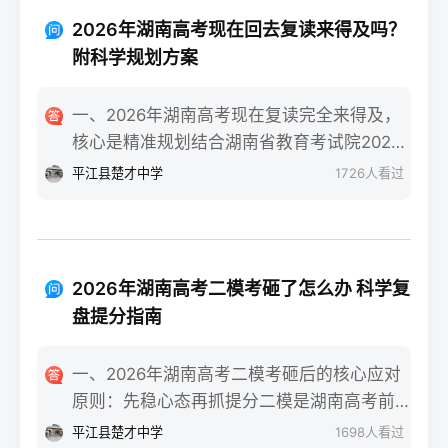
技术学院民政服务类等省内王牌专业。自身
类）”三个条件，一年时间完全可以达到湖南
条件测评：评估学习习惯（是否有明确的知
2026年湖南高考现在回去复读来得及吗？
美术联考合格线甚至冲刺本科线。长沙某知
识漏洞）、心理抗压能力（能否承受复读的
附科学规划方案
名美术高复机构2025届零基础复读生联考合
高压环境）、家庭支持度（时间与经济成本
格率达92%，其中32%的学生分数超过230分
是否允许）。升学路径对比：若选择专科，
一、2026年湖南高考现在复读完全来得及，
（本科线参考值）。二、湖南零基础美术复
需明确是否走湖南“专升本”路径（2026年湖
核心是精准规划结合湖南省教育考试院2026
读一年的4阶段精准规划7-9月：基础攻坚阶
南专升本招生计划稳定在2.5万人左右）；若
年高考时间安排（6月7-9日），无论你是在
平江县楚才中学
1726
人看过
段：集中在长沙专业美术高复机构进行素
选择复读，需确认湖南新高考“3+1+2”模式下
高考出分后、志愿填报阶段还是入学后退学
描、色彩、速写三科基础训练，每周安排1-2
选科是否调整、学籍是否符合湖南省教育考
复读，只要从当下启动科学备考，都有充足
天补习文化（重点抓语文、英语），同步熟
试院要求。三、湖南读专科与复读的优劣势
时间完成提分目标。参考长沙某头部高复机
悉湖南省美术联考评分标准，完成至少500张
对比维度读专科（湖南本地院校）复读（湖
构2025届数据，9月中旬入读的物理类考生平
基础画作积累。10-11月：联考冲刺阶段：针
2026年湖南高考二模考砸了怎么办 科学复
南本地机构/学校）时间成本提前3年进入职
均提分52分，历史类平均提分47分，证明晚
对湖南联考题型（如素描头像、色彩静物、
盘提分指南
场或完成专升本，总周期更短多花费1年时
启动仍有可观提分空间。二、湖南复读生分
人物速写）进行模块化训练，每周参加2次模
间，需承担第二年高考不确定性经济成本公
阶段备考步骤拆解第一阶段（启动-次年1
拟联考，根据湖南省教育考试院发布的联考
一、2026年湖南高考二模考砸后的核心应对
办专科年学费4000-6000元，民办专科
月）：基础补漏+模块攻坚：针对湖南
样卷调整应试技巧，同时压缩文化课时间至
原则：先稳心态再抓提分二模是湖南高考前
12000-18000元长沙高复机构年学费20000-
“3+1+2”模式，优先补选考科目（物理/历史
每周1天。12月-次年1月：联考后衔接阶段：
最接近正式考试难度的模拟测试，考砸后首
50000元，含食宿额外增加15000元左右升学
平江县楚才中学
1698
人看过
+2门选科）的基础漏洞，同步跟随湖南省统