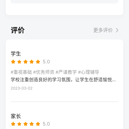
联考结束后立即转回文化课学习，优先补数
先要明确：二模分数≠高考最终成绩，它的核
上限专升本可考入湖南工商大学、湖南工业
一模拟考节奏，完成3轮模块专项训练，重点
学、物理/历史等提分快的科目，结合湖南新
心价值是暴露知识漏洞、适配湖南新高考
大学等省内二本院校，部分专业可冲一本有
突破数学、语文的高频考点。第二阶段（2
高考“3+1+2”模式调整选科适配策略，确保文
“3+1+2”模式的答题节奏，而非直接判定高考
机会考入中南大学、湖南大学等985/211院
月-4月）：综合模拟+政策适配：每周完成1
化成绩达到美术类本科控制线（2025年为历
结果。考生需先通过1-2天的情绪调整，再进
校，上限更高风险程度风险低，升学路径明
套湖南省历年高考真题及考试院发布的模拟
评价
更多评价
史类338分、物理类310分）。2-6月：校考
入针对性复盘阶段。二、湖南高考二模后提
确，但专升本竞争逐年加剧（2025年湖南专
卷，熟悉湖南平行志愿投档规则、选科赋分
与文化冲刺阶段：如需参加校考，选择湖南
分的4步落地操作法第一步：对照湖南新高考
升本录取率约35%）风险较高，提分效果受
机制，针对性调整答题节奏，适配新高考题
本地或周边省份的院校（如湖南师范大学、
评分标准复盘错题：结合湖南省教育考试院
个人状态、机构教学影响，2025届长沙高复
型变化。第三阶段（5月-高考）：精准提分
学生
中南大学），校考结束后全力冲刺文化课，
发布的2026年高考评分细则，区分“知识漏洞
平均提分42分（物理类）、38分（历史类）
+心态调整：聚焦个人薄弱题型，结合湘高择
5.0
依托高复机构的文化分层教学体系，确保总
型错题”“答题规范型错题”“时间分配型错题”，
四、常见问题解答Q：湖南专科毕业后的就业
校网整理的湖南高考高频失分点清单进行强
分达到目标院校投档线。三、湖南美术复读
尤其注意选考科目（政治/历史/地理/物理/化
#重视基础 #优秀师资 #严谨教学 #心理辅导
前景比本科差很多吗？A：并非绝对，湖南本
化，同时配合高复机构的心理辅导，适应高
两种模式的优劣势对比复读模式优势劣势适
学校注重创造良好的学习氛围，让学生在舒适愉悦的环境中学习。这种氛围可以让学生更加投入学习，提高学习效率，同时也有利于培养学生的自律能力。
学/生物）的主观题踩分点差异。第二步：锁
地的国家级重点专科王牌专业（如湖南交通
考考场节奏。三、湖南不同复读启动时间的
合人群长沙专业美术高复机构针对湖南联考
定提分优先级：优先补全物理类/历史类必选
2023-03-02
职业技术学院的道路桥梁工程技术），毕业
模式对比启动时间适合人群推荐复读模式提
定制教学，专业文化一体化管理，历年联考
科目的基础知识点（如物理的电磁感应、历
生就业率可达95%以上，部分岗位薪资不逊
分潜力注意事项7-8月（早启动）高考失利明
提分数据透明学费较高（一年约6-12万），
史的中国近现代史脉络），再针对选考科目
于普通二本；但本科在考公、考研等路径上
确复读、基础薄弱考生长沙全封闭高复机构
部分机构规模小师资不稳定零基础、文化基
中得分率低于60%的模块集中突破，最后调
选择更多。Q：2026年湖南复读需要重新选
60-80分需提前锁定优质机构名额，避免满员
家长
础薄弱、目标本科的复读生本地普通高中插
整适配湖南高考150分钟的答题节奏。第三
科吗？A：不需要，湖南省教育考试院规定，
9-10月（中启动）志愿滑档、入学后退学考
5.0
班+校外美术培训学费较低，文化课衔接更顺
步：对接湖南本地备考资源：可参考湘高择
2026年复读生可沿用2025年的“3+1+2”选科