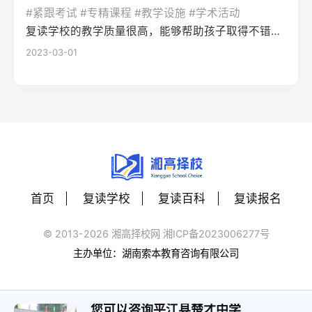
生本地民办高复班/插班民办高中40-60分需
畅美术教学缺乏联考针对性，文化与专业学
校网2025届湖南高考二模后提分数据，借助
#紧跟考试 #专精课程 #教学设施 #学术活动
组合，无需重新参加合格性考试，只需直接
快速衔接已完成的一轮复习内容11月-次年1月
习易脱节有一定美术基础、文化成绩较好的
长沙本地高中的专题复习资料，或参与针对
复读学校的教学质量很高，能够帮助孩子取得不错的成绩，同时学习氛围也很好，孩子能够在舒适的环境中学习。我会向其他家长推荐这所学校。
报名高考即可。Q：湖南专升本的难度大吗？
（晚启动）基础扎实、仅需针对性提分考生
复读生四、常见问题解答Q：湖南美术联考对
湖南新高考的专项刷题训练，重点攻克湖南
2023-03-01
A：2026年湖南专升本仍采用“院校自主命题
一对一精准辅导+自主刷题20-40分需依托湖
零基础考生的评分标准会放宽吗？A：不会。
高考常考的题型（如数学的压轴题题型、语
+统考”模式，录取率约33%-38%，若专科期
南省高考真题及官方模拟卷聚焦考点四、常
湖南省美术联考评分严格按照官方发布的
文的应用文写作）。第四步：每周模拟适配
间保持前20%的专业排名，录取概率较高；
见问题解答Q：现在复读会不会错过湖南高考
《考试说明》执行，零基础考生需通过系统
湖南高考流程：按照湖南高考的时间安排
部分民办院校录取门槛相对较低。
报名时间？A：湖南省高考报名通常在11月中
训练达到“造型准确、色彩协调、构图完整”的
（如上午9:00-11:30语文、下午15:00-17:00
下旬启动，只要在报名前完成学籍注销或保
基础要求，高复机构的针对性训练可快速匹
数学）进行每周一次的模拟测试，提前适应
留（往届生以社会考生身份报名），即可正
配评分标准。Q：零基础复读学美术，文化成
考场节奏和答题卡填涂规范。三、湖南高考
常参与报名，晚启动复读完全不影响报名资
绩会落下吗？A：选择长沙专业美术高复机构
二模后两种提分策略对比提分策略适用人群
格，具体可咨询湖南省教育考试院官网。Q：
的一体化教学模式，可实现专业与文化的平
首页
复读学校
复读百科
复读报名
优势劣势湖南本地适配性自主复盘+学校跟进
晚启动复读，湖南新高考选科需要调整吗？
衡。2025届长沙某机构数据显示，零基础复
基础扎实、自律性强的考生贴合自身节奏，
A：若原选科组合已适应且有提分空间，不建
读生文化平均分较入学时提升42分，只要合
© 2013-2026 湘高择校网 湘ICP备2023006277号
成本低容易忽略湖南高考专属考点
议调整；若原选科赋分劣势明显，可在报名
理分配时间，不会出现文化成绩大幅下滑的
主办单位：湖南索本教育咨询有限公司
★★★☆☆（需自行补充本地资料）本地高
前更换选科，湖南省允许往届生重新选择选
情况。Q：2026年湖南美术类本科控制线会
复机构专项辅导基础薄弱、漏洞较多的考生
考科目，需提前确认目标高校的选科要求。
上涨吗？A：结合2023-2025年数据，湖南美
针对湖南新高考考点精准提分，有往届二模
Q：现在复读还能参加湖南的高校专项计划
您可以咨询平江县楚才中学
术类本科控制线波动幅度在10分以内，零基