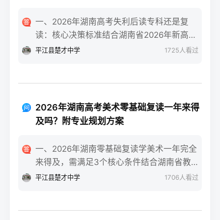
一、2026年湖南高考失利后读专科还是复
读：核心决策标准结合湖南省2026年新高考
政策与升学环境，核心决策标准为：若专科
平江县楚才中学
1725
人看过
录取的是省内国家级/省级重点专业且符合职
业规划，或自身复读提分潜力不足（如已接
近自身能力天花板、心理抗压能力弱），可
选择读专科；若分数距本科线差距在30-80分
2026年湖南高考美术零基础复读一年来得
区间、有明确提分目标且心理状态稳定，优
及吗？附专业规划方案
先考虑复读。二、湖南考生读专科或复读的
具体决策步骤分数与院校专业评估：对照
一、2026年湖南零基础复读学美术一年完全
2026年湖南本科批次线、专科批次线，若距
来得及，需满足3个核心条件结合湖南省教育
本科线差30分以内，复读提分概率达70%
考试院2025届美术联考数据与长沙头部高复
平江县楚才中学
1706
人看过
（参考湘高择校网2025届长沙高复机构数
机构的教学成果，零基础复读生只要满足“每
据）；同时查看专科录取专业是否为湖南铁
天8小时以上专业训练+匹配湖南联考的针对
道职业技术学院轨道交通类、长沙民政职业
性教学+文化成绩不低于350分（物理/历史