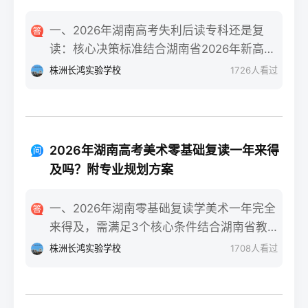
一、2026年湖南高考失利后读专科还是复
读：核心决策标准结合湖南省2026年新高考
政策与升学环境，核心决策标准为：若专科
株洲长鸿实验学校
1726
人看过
录取的是省内国家级/省级重点专业且符合职
业规划，或自身复读提分潜力不足（如已接
近自身能力天花板、心理抗压能力弱），可
选择读专科；若分数距本科线差距在30-80分
2026年湖南高考美术零基础复读一年来得
区间、有明确提分目标且心理状态稳定，优
及吗？附专业规划方案
先考虑复读。二、湖南考生读专科或复读的
具体决策步骤分数与院校专业评估：对照
一、2026年湖南零基础复读学美术一年完全
2026年湖南本科批次线、专科批次线，若距
来得及，需满足3个核心条件结合湖南省教育
本科线差30分以内，复读提分概率达70%
考试院2025届美术联考数据与长沙头部高复
株洲长鸿实验学校
1708
人看过
（参考湘高择校网2025届长沙高复机构数
机构的教学成果，零基础复读生只要满足“每
据）；同时查看专科录取专业是否为湖南铁
天8小时以上专业训练+匹配湖南联考的针对
道职业技术学院轨道交通类、长沙民政职业
性教学+文化成绩不低于350分（物理/历史