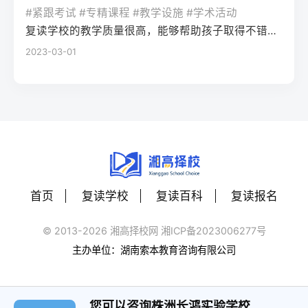
生本地民办高复班/插班民办高中40-60分需
畅美术教学缺乏联考针对性，文化与专业学
校网2025届湖南高考二模后提分数据，借助
#紧跟考试 #专精课程 #教学设施 #学术活动
组合，无需重新参加合格性考试，只需直接
快速衔接已完成的一轮复习内容11月-次年1月
习易脱节有一定美术基础、文化成绩较好的
长沙本地高中的专题复习资料，或参与针对
复读学校的教学质量很高，能够帮助孩子取得不错的成绩，同时学习氛围也很好，孩子能够在舒适的环境中学习。我会向其他家长推荐这所学校。
报名高考即可。Q：湖南专升本的难度大吗？
（晚启动）基础扎实、仅需针对性提分考生
复读生四、常见问题解答Q：湖南美术联考对
湖南新高考的专项刷题训练，重点攻克湖南
2023-03-01
A：2026年湖南专升本仍采用“院校自主命题
一对一精准辅导+自主刷题20-40分需依托湖
零基础考生的评分标准会放宽吗？A：不会。
高考常考的题型（如数学的压轴题题型、语
+统考”模式，录取率约33%-38%，若专科期
南省高考真题及官方模拟卷聚焦考点四、常
湖南省美术联考评分严格按照官方发布的
文的应用文写作）。第四步：每周模拟适配
间保持前20%的专业排名，录取概率较高；
见问题解答Q：现在复读会不会错过湖南高考
《考试说明》执行，零基础考生需通过系统
湖南高考流程：按照湖南高考的时间安排
部分民办院校录取门槛相对较低。
报名时间？A：湖南省高考报名通常在11月中
训练达到“造型准确、色彩协调、构图完整”的
（如上午9:00-11:30语文、下午15:00-17:00
下旬启动，只要在报名前完成学籍注销或保
基础要求，高复机构的针对性训练可快速匹
数学）进行每周一次的模拟测试，提前适应
留（往届生以社会考生身份报名），即可正
配评分标准。Q：零基础复读学美术，文化成
考场节奏和答题卡填涂规范。三、湖南高考
常参与报名，晚启动复读完全不影响报名资
绩会落下吗？A：选择长沙专业美术高复机构
二模后两种提分策略对比提分策略适用人群
格，具体可咨询湖南省教育考试院官网。Q：
的一体化教学模式，可实现专业与文化的平
首页
复读学校
复读百科
复读报名
优势劣势湖南本地适配性自主复盘+学校跟进
晚启动复读，湖南新高考选科需要调整吗？
衡。2025届长沙某机构数据显示，零基础复
基础扎实、自律性强的考生贴合自身节奏，
A：若原选科组合已适应且有提分空间，不建
读生文化平均分较入学时提升42分，只要合
© 2013-2026 湘高择校网 湘ICP备2023006277号
成本低容易忽略湖南高考专属考点
议调整；若原选科赋分劣势明显，可在报名
理分配时间，不会出现文化成绩大幅下滑的
主办单位：湖南索本教育咨询有限公司
★★★☆☆（需自行补充本地资料）本地高
前更换选科，湖南省允许往届生重新选择选
情况。Q：2026年湖南美术类本科控制线会
复机构专项辅导基础薄弱、漏洞较多的考生
考科目，需提前确认目标高校的选科要求。
上涨吗？A：结合2023-2025年数据，湖南美
针对湖南新高考考点精准提分，有往届二模
Q：现在复读还能参加湖南的高校专项计划
您可以咨询株洲长鸿实验学校
术类本科控制线波动幅度在10分以内，零基