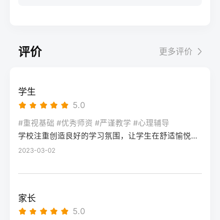
联考结束后立即转回文化课学习，优先补数
先要明确：二模分数≠高考最终成绩，它的核
上限专升本可考入湖南工商大学、湖南工业
一模拟考节奏，完成3轮模块专项训练，重点
学、物理/历史等提分快的科目，结合湖南新
心价值是暴露知识漏洞、适配湖南新高考
大学等省内二本院校，部分专业可冲一本有
突破数学、语文的高频考点。第二阶段（2
高考“3+1+2”模式调整选科适配策略，确保文
“3+1+2”模式的答题节奏，而非直接判定高考
机会考入中南大学、湖南大学等985/211院
月-4月）：综合模拟+政策适配：每周完成1
化成绩达到美术类本科控制线（2025年为历
结果。考生需先通过1-2天的情绪调整，再进
校，上限更高风险程度风险低，升学路径明
套湖南省历年高考真题及考试院发布的模拟
评价
更多评价
史类338分、物理类310分）。2-6月：校考
入针对性复盘阶段。二、湖南高考二模后提
确，但专升本竞争逐年加剧（2025年湖南专
卷，熟悉湖南平行志愿投档规则、选科赋分
与文化冲刺阶段：如需参加校考，选择湖南
分的4步落地操作法第一步：对照湖南新高考
升本录取率约35%）风险较高，提分效果受
机制，针对性调整答题节奏，适配新高考题
本地或周边省份的院校（如湖南师范大学、
评分标准复盘错题：结合湖南省教育考试院
个人状态、机构教学影响，2025届长沙高复
型变化。第三阶段（5月-高考）：精准提分
学生
中南大学），校考结束后全力冲刺文化课，
发布的2026年高考评分细则，区分“知识漏洞
平均提分42分（物理类）、38分（历史类）
+心态调整：聚焦个人薄弱题型，结合湘高择
5.0
依托高复机构的文化分层教学体系，确保总
型错题”“答题规范型错题”“时间分配型错题”，
四、常见问题解答Q：湖南专科毕业后的就业
校网整理的湖南高考高频失分点清单进行强
分达到目标院校投档线。三、湖南美术复读
尤其注意选考科目（政治/历史/地理/物理/化
#重视基础 #优秀师资 #严谨教学 #心理辅导
前景比本科差很多吗？A：并非绝对，湖南本
化，同时配合高复机构的心理辅导，适应高
两种模式的优劣势对比复读模式优势劣势适
学校注重创造良好的学习氛围，让学生在舒适愉悦的环境中学习。这种氛围可以让学生更加投入学习，提高学习效率，同时也有利于培养学生的自律能力。
学/生物）的主观题踩分点差异。第二步：锁
地的国家级重点专科王牌专业（如湖南交通
考考场节奏。三、湖南不同复读启动时间的
合人群长沙专业美术高复机构针对湖南联考
定提分优先级：优先补全物理类/历史类必选
2023-03-02
职业技术学院的道路桥梁工程技术），毕业
模式对比启动时间适合人群推荐复读模式提
定制教学，专业文化一体化管理，历年联考
科目的基础知识点（如物理的电磁感应、历
生就业率可达95%以上，部分岗位薪资不逊
分潜力注意事项7-8月（早启动）高考失利明
提分数据透明学费较高（一年约6-12万），
史的中国近现代史脉络），再针对选考科目
于普通二本；但本科在考公、考研等路径上
确复读、基础薄弱考生长沙全封闭高复机构
部分机构规模小师资不稳定零基础、文化基
中得分率低于60%的模块集中突破，最后调
选择更多。Q：2026年湖南复读需要重新选
60-80分需提前锁定优质机构名额，避免满员
家长
础薄弱、目标本科的复读生本地普通高中插
整适配湖南高考150分钟的答题节奏。第三
科吗？A：不需要，湖南省教育考试院规定，
9-10月（中启动）志愿滑档、入学后退学考
5.0
班+校外美术培训学费较低，文化课衔接更顺
步：对接湖南本地备考资源：可参考湘高择
2026年复读生可沿用2025年的“3+1+2”选科