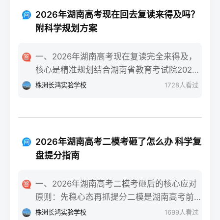
技术学院民政服务类等省内王牌专业。自身
类）”三个条件，一年时间完全可以达到湖南
条件测评：评估学习习惯（是否有明确的知
2026年湖南高考现在回去复读来得及吗？
美术联考合格线甚至冲刺本科线。长沙某知
识漏洞）、心理抗压能力（能否承受复读的
附科学规划方案
名美术高复机构2025届零基础复读生联考合
高压环境）、家庭支持度（时间与经济成本
格率达92%，其中32%的学生分数超过230分
是否允许）。升学路径对比：若选择专科，
一、2026年湖南高考现在复读完全来得及，
（本科线参考值）。二、湖南零基础美术复
需明确是否走湖南“专升本”路径（2026年湖
核心是精准规划结合湖南省教育考试院2026
读一年的4阶段精准规划7-9月：基础攻坚阶
南专升本招生计划稳定在2.5万人左右）；若
年高考时间安排（6月7-9日），无论你是在
株洲长鸿实验学校
1728
人看过
段：集中在长沙专业美术高复机构进行素
选择复读，需确认湖南新高考“3+1+2”模式下
高考出分后、志愿填报阶段还是入学后退学
描、色彩、速写三科基础训练，每周安排1-2
选科是否调整、学籍是否符合湖南省教育考
复读，只要从当下启动科学备考，都有充足
天补习文化（重点抓语文、英语），同步熟
试院要求。三、湖南读专科与复读的优劣势
时间完成提分目标。参考长沙某头部高复机
悉湖南省美术联考评分标准，完成至少500张
对比维度读专科（湖南本地院校）复读（湖
构2025届数据，9月中旬入读的物理类考生平
基础画作积累。10-11月：联考冲刺阶段：针
2026年湖南高考二模考砸了怎么办 科学复
南本地机构/学校）时间成本提前3年进入职
均提分52分，历史类平均提分47分，证明晚
对湖南联考题型（如素描头像、色彩静物、
盘提分指南
场或完成专升本，总周期更短多花费1年时
启动仍有可观提分空间。二、湖南复读生分
人物速写）进行模块化训练，每周参加2次模
间，需承担第二年高考不确定性经济成本公
阶段备考步骤拆解第一阶段（启动-次年1
拟联考，根据湖南省教育考试院发布的联考
一、2026年湖南高考二模考砸后的核心应对
办专科年学费4000-6000元，民办专科
月）：基础补漏+模块攻坚：针对湖南
样卷调整应试技巧，同时压缩文化课时间至
原则：先稳心态再抓提分二模是湖南高考前
12000-18000元长沙高复机构年学费20000-
“3+1+2”模式，优先补选考科目（物理/历史
每周1天。12月-次年1月：联考后衔接阶段：
最接近正式考试难度的模拟测试，考砸后首
50000元，含食宿额外增加15000元左右升学
株洲长鸿实验学校
1699
人看过
+2门选科）的基础漏洞，同步跟随湖南省统