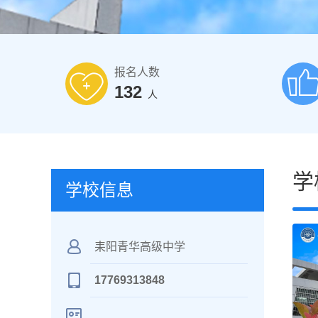
报名人数
132
人
学
学校信息
耒阳青华高级中学
17769313848