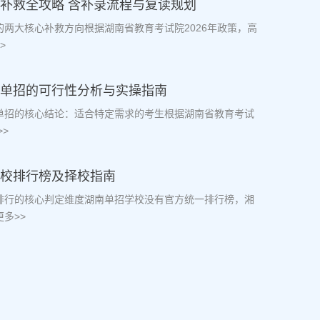
档补救全攻略 含补录流程与复读规划
档的两大核心补救方向根据湖南省教育考试院2026年政策，高
>
生走单招的可行性分析与实操指南
走单招的核心结论：适合特定需求的考生根据湖南省教育考试
>
学校排行榜及择校指南
校排行的核心判定维度湖南单招学校没有官方统一排行榜，湘
多>>