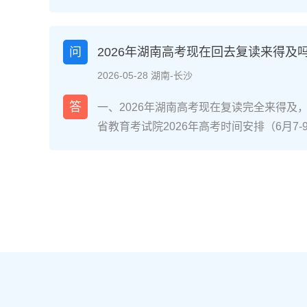
省内国家级/省级重点专业且符合职业规划
（如已接近自身能力天花板、心理抗压能力
分数距本科线差距在30-80分区间、有明
问
2026年湖南高考现在回去复读来得及
优先考虑复读。二、湖南考生读专科或复读
2026-05-28 湖南-长沙
校专业评估：对照2026年湖南本科批次线
差30分以内，复读提分概率达70%（参考湘
答
一、2026年湖南高考现在复读完全来得及
机构数据）；同时查看专科录取专业是否为
省教育考试院2026年高考时间安排（6月7
道交通类、长沙民政职业技术学院民政服务
分后、志愿填报阶段还是入学后退学复读，
条件测评：评估学习习惯（是否有明确的知
考，都有充足时间完成提分目标。参考长沙某
（能否承受复读的高压环境）、家庭支持度
据，9月中旬入读的物理类考生平均提分52
许）。升学路径对比：若选择专科，需明确是
分，证明晚启动仍有可观提分空间。二、湖
（2026年湖南专升本招生计划稳定在2.5
拆解第一阶段（启动-次年1月）：基础补漏+
确认湖南新高考“3+1+2”模式下选科是否
+2”模式，优先补选考科目（物理/历史+2
育考试院要求。三、湖南读专科与复读的优
跟随湖南省统一模拟考节奏，完成3轮模块
南本地院校）复读（湖南本地机构/学校）
语文的高频考点。第二阶段（2月-4月）：
或完成专升本，总周期更短多花费1年时间
完成1套湖南省历年高考真题及考试院发布