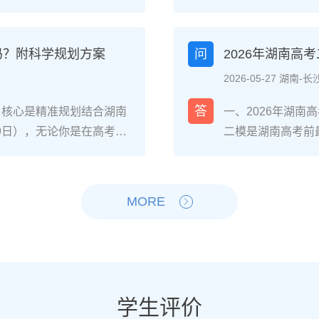
，或自身复读提分潜力不足
的教学成果，零基
弱），可选择读专科；若
南联考的针对性教学
确提分目标且心理状态稳定，
件，一年时间完全
吗？附科学规划方案
问
2026年湖南高
的具体决策步骤分数与院
沙某知名美术高复机
2026-05-27 湖南-长
、专科批次线，若距本科线
32%的学生分数超
高择校网2025届长沙高复
复读一年的4阶段
答
，核心是精准规划结合湖南
一、2026年湖
湖南铁道职业技术学院轨
术高复机构进行素
-9日），无论你是在高考出
二模是湖南高考前
类等省内王牌专业。自身
文化（重点抓语文
只要从当下启动科学备
确：二模分数≠高
识漏洞）、心理抗压能力
成至少500张基础
头部高复机构2025届数
南新高考“3+1+
（时间与经济成本是否允
题型（如素描头像
分，历史类平均提分47
通过1-2天的情
MORE
否走湖南“专升本”路径
加2次模拟联考，
南复读生分阶段备考步骤
提分的4步落地操
万人左右）；若选择复读，需
巧，同时压缩文化课
模块攻坚：针对湖南“3+1
合湖南省教育考试院
调整、学籍是否符合湖南省教
段：联考结束后立
门选科）的基础漏洞，同步
题”“答题规范型错
劣势对比维度读专科（湖
快的科目，结合湖南
专项训练，重点突破数学、
史/地理/物理/化
时间成本提前3年进入职场
成绩达到美术类本科
综合模拟+政策适配：每周
先级：优先补全物
学生评价
，需承担第二年高考不确定
分）。2-6月：
的模拟卷，熟悉湖南平行志
感应、历史的中国