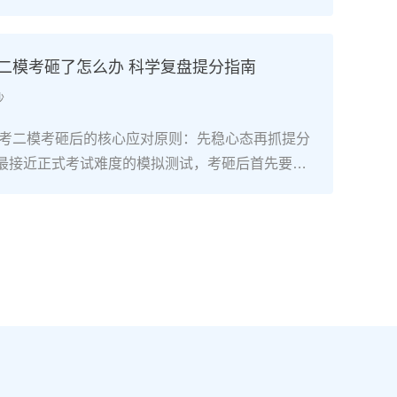
础复读生只要满足“每天8小时以上专业训练+匹配湖
+文化成绩不低于350分（物理/历史类）”三个条
可以达到湖南美术联考合格线甚至冲刺本科线。长
考二模考砸了怎么办 科学复盘提分指南
构2025届零基础复读生联考合格率达92%，其中
沙
过230分（本科线参考值）。二、湖南零基础美术
精准规划7-9月：基础攻坚阶段：集中在长沙专业美
南高考二模考砸后的核心应对原则：先稳心态再抓提分
描、色彩、速写三科基础训练，每周安排1-2天补习
最接近正式考试难度的模拟测试，考砸后首先要明
、英语），同步熟悉湖南省美术联考评分标准，完
考最终成绩，它的核心价值是暴露知识漏洞、适配湖
画作积累。10-11月：联考冲刺阶段：针对湖南联考
2”模式的答题节奏，而非直接判定高考结果。考生需先
、色彩静物、人物速写）进行模块化训练，每周参
绪调整，再进入针对性复盘阶段。二、湖南高考二模后
根据湖南省教育考试院发布的联考样卷调整应试技
作法第一步：对照湖南新高考评分标准复盘错题：结
时间至每周1天。12月-次年1月：联考后衔接阶
发布的2026年高考评分细则，区分“知识漏洞型错
即转回文化课学习，优先补数学、物理/历史等提分
题”“时间分配型错题”，尤其注意选考科目（政治/历
新高考“3+1+2”模式调整选科适配策略，确保文化
学/生物）的主观题踩分点差异。第二步：锁定提分优
控制线（2025年为历史类338分、物理类310
理类/历史类必选科目的基础知识点（如物理的电磁
校考与文化冲刺阶段：如需参加校考，选择湖南本地或
近现代史脉络），再针对选考科目中得分率低于6