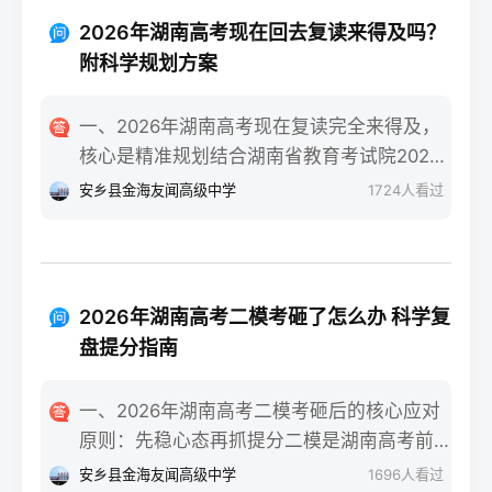
技术学院民政服务类等省内王牌专业。自身
类）”三个条件，一年时间完全可以达到湖南
条件测评：评估学习习惯（是否有明确的知
2026年湖南高考现在回去复读来得及吗？
美术联考合格线甚至冲刺本科线。长沙某知
识漏洞）、心理抗压能力（能否承受复读的
附科学规划方案
名美术高复机构2025届零基础复读生联考合
高压环境）、家庭支持度（时间与经济成本
格率达92%，其中32%的学生分数超过230分
是否允许）。升学路径对比：若选择专科，
一、2026年湖南高考现在复读完全来得及，
（本科线参考值）。二、湖南零基础美术复
需明确是否走湖南“专升本”路径（2026年湖
核心是精准规划结合湖南省教育考试院2026
读一年的4阶段精准规划7-9月：基础攻坚阶
南专升本招生计划稳定在2.5万人左右）；若
年高考时间安排（6月7-9日），无论你是在
安乡县金海友闻高级中学
1724
人看过
段：集中在长沙专业美术高复机构进行素
选择复读，需确认湖南新高考“3+1+2”模式下
高考出分后、志愿填报阶段还是入学后退学
描、色彩、速写三科基础训练，每周安排1-2
选科是否调整、学籍是否符合湖南省教育考
复读，只要从当下启动科学备考，都有充足
天补习文化（重点抓语文、英语），同步熟
试院要求。三、湖南读专科与复读的优劣势
时间完成提分目标。参考长沙某头部高复机
悉湖南省美术联考评分标准，完成至少500张
对比维度读专科（湖南本地院校）复读（湖
构2025届数据，9月中旬入读的物理类考生平
基础画作积累。10-11月：联考冲刺阶段：针
2026年湖南高考二模考砸了怎么办 科学复
南本地机构/学校）时间成本提前3年进入职
均提分52分，历史类平均提分47分，证明晚
对湖南联考题型（如素描头像、色彩静物、
盘提分指南
场或完成专升本，总周期更短多花费1年时
启动仍有可观提分空间。二、湖南复读生分
人物速写）进行模块化训练，每周参加2次模
间，需承担第二年高考不确定性经济成本公
阶段备考步骤拆解第一阶段（启动-次年1
拟联考，根据湖南省教育考试院发布的联考
一、2026年湖南高考二模考砸后的核心应对
办专科年学费4000-6000元，民办专科
月）：基础补漏+模块攻坚：针对湖南
样卷调整应试技巧，同时压缩文化课时间至
原则：先稳心态再抓提分二模是湖南高考前
12000-18000元长沙高复机构年学费20000-
“3+1+2”模式，优先补选考科目（物理/历史
每周1天。12月-次年1月：联考后衔接阶段：
最接近正式考试难度的模拟测试，考砸后首
50000元，含食宿额外增加15000元左右升学
安乡县金海友闻高级中学
1696
人看过
+2门选科）的基础漏洞，同步跟随湖南省统