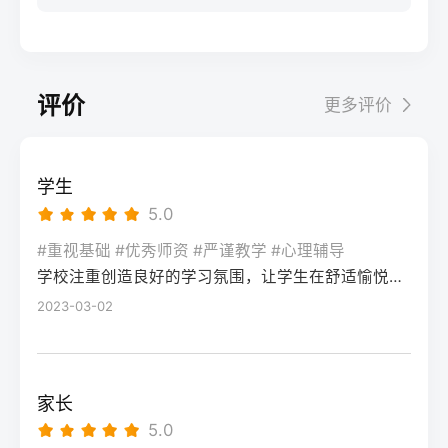
联考结束后立即转回文化课学习，优先补数
先要明确：二模分数≠高考最终成绩，它的核
上限专升本可考入湖南工商大学、湖南工业
一模拟考节奏，完成3轮模块专项训练，重点
学、物理/历史等提分快的科目，结合湖南新
心价值是暴露知识漏洞、适配湖南新高考
大学等省内二本院校，部分专业可冲一本有
突破数学、语文的高频考点。第二阶段（2
高考“3+1+2”模式调整选科适配策略，确保文
“3+1+2”模式的答题节奏，而非直接判定高考
机会考入中南大学、湖南大学等985/211院
月-4月）：综合模拟+政策适配：每周完成1
化成绩达到美术类本科控制线（2025年为历
结果。考生需先通过1-2天的情绪调整，再进
校，上限更高风险程度风险低，升学路径明
套湖南省历年高考真题及考试院发布的模拟
评价
更多评价
史类338分、物理类310分）。2-6月：校考
入针对性复盘阶段。二、湖南高考二模后提
确，但专升本竞争逐年加剧（2025年湖南专
卷，熟悉湖南平行志愿投档规则、选科赋分
与文化冲刺阶段：如需参加校考，选择湖南
分的4步落地操作法第一步：对照湖南新高考
升本录取率约35%）风险较高，提分效果受
机制，针对性调整答题节奏，适配新高考题
本地或周边省份的院校（如湖南师范大学、
评分标准复盘错题：结合湖南省教育考试院
个人状态、机构教学影响，2025届长沙高复
型变化。第三阶段（5月-高考）：精准提分
学生
中南大学），校考结束后全力冲刺文化课，
发布的2026年高考评分细则，区分“知识漏洞
平均提分42分（物理类）、38分（历史类）
+心态调整：聚焦个人薄弱题型，结合湘高择
5.0
依托高复机构的文化分层教学体系，确保总
型错题”“答题规范型错题”“时间分配型错题”，
四、常见问题解答Q：湖南专科毕业后的就业
校网整理的湖南高考高频失分点清单进行强
分达到目标院校投档线。三、湖南美术复读
尤其注意选考科目（政治/历史/地理/物理/化
#重视基础 #优秀师资 #严谨教学 #心理辅导
前景比本科差很多吗？A：并非绝对，湖南本
化，同时配合高复机构的心理辅导，适应高
两种模式的优劣势对比复读模式优势劣势适
学校注重创造良好的学习氛围，让学生在舒适愉悦的环境中学习。这种氛围可以让学生更加投入学习，提高学习效率，同时也有利于培养学生的自律能力。
学/生物）的主观题踩分点差异。第二步：锁
地的国家级重点专科王牌专业（如湖南交通
考考场节奏。三、湖南不同复读启动时间的
合人群长沙专业美术高复机构针对湖南联考
定提分优先级：优先补全物理类/历史类必选
2023-03-02
职业技术学院的道路桥梁工程技术），毕业
模式对比启动时间适合人群推荐复读模式提
定制教学，专业文化一体化管理，历年联考
科目的基础知识点（如物理的电磁感应、历
生就业率可达95%以上，部分岗位薪资不逊
分潜力注意事项7-8月（早启动）高考失利明
提分数据透明学费较高（一年约6-12万），
史的中国近现代史脉络），再针对选考科目
于普通二本；但本科在考公、考研等路径上
确复读、基础薄弱考生长沙全封闭高复机构
部分机构规模小师资不稳定零基础、文化基
中得分率低于60%的模块集中突破，最后调
选择更多。Q：2026年湖南复读需要重新选
60-80分需提前锁定优质机构名额，避免满员
家长
础薄弱、目标本科的复读生本地普通高中插
整适配湖南高考150分钟的答题节奏。第三
科吗？A：不需要，湖南省教育考试院规定，
9-10月（中启动）志愿滑档、入学后退学考
5.0
班+校外美术培训学费较低，文化课衔接更顺
步：对接湖南本地备考资源：可参考湘高择
2026年复读生可沿用2025年的“3+1+2”选科