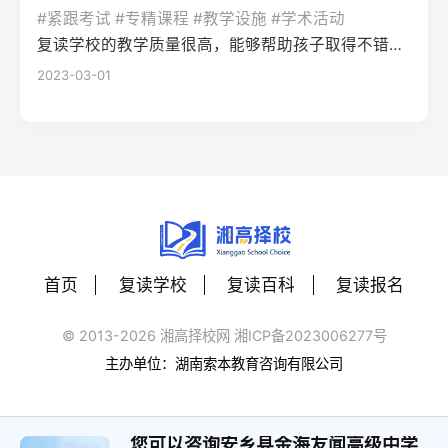
生本地民办高复班/插班民办高中40-60分需
畅美术教学缺乏联考针对性，文化与专业学
校网2025届湖南高考二模后提分数据，借助
#紧跟考试 #专精课程 #教学设施 #学术活动
组合，无需重新参加合格性考试，只需直接
快速衔接已完成的一轮复习内容11月-次年1月
习易脱节有一定美术基础、文化成绩较好的
长沙本地高中的专题复习资料，或参与针对
复读学校的教学质量很高，能够帮助孩子取得不错的成绩，同时学习氛围也很好，孩子能够在舒适的环境中学习。我会向其他家长推荐这所学校。
报名高考即可。Q：湖南专升本的难度大吗？
（晚启动）基础扎实、仅需针对性提分考生
复读生四、常见问题解答Q：湖南美术联考对
湖南新高考的专项刷题训练，重点攻克湖南
2023-03-01
A：2026年湖南专升本仍采用“院校自主命题
一对一精准辅导+自主刷题20-40分需依托湖
零基础考生的评分标准会放宽吗？A：不会。
高考常考的题型（如数学的压轴题题型、语
+统考”模式，录取率约33%-38%，若专科期
南省高考真题及官方模拟卷聚焦考点四、常
湖南省美术联考评分严格按照官方发布的
文的应用文写作）。第四步：每周模拟适配
间保持前20%的专业排名，录取概率较高；
见问题解答Q：现在复读会不会错过湖南高考
《考试说明》执行，零基础考生需通过系统
湖南高考流程：按照湖南高考的时间安排
部分民办院校录取门槛相对较低。
报名时间？A：湖南省高考报名通常在11月中
训练达到“造型准确、色彩协调、构图完整”的
（如上午9:00-11:30语文、下午15:00-17:00
下旬启动，只要在报名前完成学籍注销或保
基础要求，高复机构的针对性训练可快速匹
数学）进行每周一次的模拟测试，提前适应
留（往届生以社会考生身份报名），即可正
配评分标准。Q：零基础复读学美术，文化成
考场节奏和答题卡填涂规范。三、湖南高考
常参与报名，晚启动复读完全不影响报名资
绩会落下吗？A：选择长沙专业美术高复机构
二模后两种提分策略对比提分策略适用人群
格，具体可咨询湖南省教育考试院官网。Q：
的一体化教学模式，可实现专业与文化的平
首页
复读学校
复读百科
复读报名
优势劣势湖南本地适配性自主复盘+学校跟进
晚启动复读，湖南新高考选科需要调整吗？
衡。2025届长沙某机构数据显示，零基础复
基础扎实、自律性强的考生贴合自身节奏，
A：若原选科组合已适应且有提分空间，不建
读生文化平均分较入学时提升42分，只要合
© 2013-2026 湘高择校网 湘ICP备2023006277号
成本低容易忽略湖南高考专属考点
议调整；若原选科赋分劣势明显，可在报名
理分配时间，不会出现文化成绩大幅下滑的
主办单位：湖南索本教育咨询有限公司
★★★☆☆（需自行补充本地资料）本地高
前更换选科，湖南省允许往届生重新选择选
情况。Q：2026年湖南美术类本科控制线会
复机构专项辅导基础薄弱、漏洞较多的考生
考科目，需提前确认目标高校的选科要求。
上涨吗？A：结合2023-2025年数据，湖南美
针对湖南新高考考点精准提分，有往届二模
Q：现在复读还能参加湖南的高校专项计划
您可以咨询安乡县金海友闻高级中学
术类本科控制线波动幅度在10分以内，零基