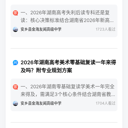
一、2026年湖南高考失利后读专科还是复
读：核心决策标准结合湖南省2026年新高考
政策与升学环境，核心决策标准为：若专科
安乡县金海友闻高级中学
1723
人看过
录取的是省内国家级/省级重点专业且符合职
业规划，或自身复读提分潜力不足（如已接
近自身能力天花板、心理抗压能力弱），可
选择读专科；若分数距本科线差距在30-80分
2026年湖南高考美术零基础复读一年来得
区间、有明确提分目标且心理状态稳定，优
及吗？附专业规划方案
先考虑复读。二、湖南考生读专科或复读的
具体决策步骤分数与院校专业评估：对照
一、2026年湖南零基础复读学美术一年完全
2026年湖南本科批次线、专科批次线，若距
来得及，需满足3个核心条件结合湖南省教育
本科线差30分以内，复读提分概率达70%
考试院2025届美术联考数据与长沙头部高复
安乡县金海友闻高级中学
1704
人看过
（参考湘高择校网2025届长沙高复机构数
机构的教学成果，零基础复读生只要满足“每
据）；同时查看专科录取专业是否为湖南铁
天8小时以上专业训练+匹配湖南联考的针对
道职业技术学院轨道交通类、长沙民政职业
性教学+文化成绩不低于350分（物理/历史