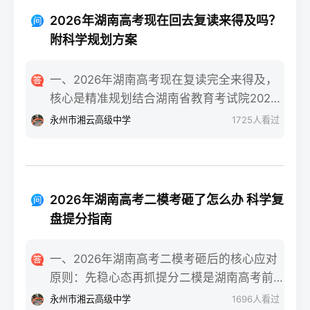
技术学院民政服务类等省内王牌专业。自身
类）”三个条件，一年时间完全可以达到湖南
条件测评：评估学习习惯（是否有明确的知
2026年湖南高考现在回去复读来得及吗？
美术联考合格线甚至冲刺本科线。长沙某知
识漏洞）、心理抗压能力（能否承受复读的
附科学规划方案
名美术高复机构2025届零基础复读生联考合
高压环境）、家庭支持度（时间与经济成本
格率达92%，其中32%的学生分数超过230分
是否允许）。升学路径对比：若选择专科，
一、2026年湖南高考现在复读完全来得及，
（本科线参考值）。二、湖南零基础美术复
需明确是否走湖南“专升本”路径（2026年湖
核心是精准规划结合湖南省教育考试院2026
读一年的4阶段精准规划7-9月：基础攻坚阶
南专升本招生计划稳定在2.5万人左右）；若
年高考时间安排（6月7-9日），无论你是在
永州市湘云高级中学
1725
人看过
段：集中在长沙专业美术高复机构进行素
选择复读，需确认湖南新高考“3+1+2”模式下
高考出分后、志愿填报阶段还是入学后退学
描、色彩、速写三科基础训练，每周安排1-2
选科是否调整、学籍是否符合湖南省教育考
复读，只要从当下启动科学备考，都有充足
天补习文化（重点抓语文、英语），同步熟
试院要求。三、湖南读专科与复读的优劣势
时间完成提分目标。参考长沙某头部高复机
悉湖南省美术联考评分标准，完成至少500张
对比维度读专科（湖南本地院校）复读（湖
构2025届数据，9月中旬入读的物理类考生平
基础画作积累。10-11月：联考冲刺阶段：针
2026年湖南高考二模考砸了怎么办 科学复
南本地机构/学校）时间成本提前3年进入职
均提分52分，历史类平均提分47分，证明晚
对湖南联考题型（如素描头像、色彩静物、
盘提分指南
场或完成专升本，总周期更短多花费1年时
启动仍有可观提分空间。二、湖南复读生分
人物速写）进行模块化训练，每周参加2次模
间，需承担第二年高考不确定性经济成本公
阶段备考步骤拆解第一阶段（启动-次年1
拟联考，根据湖南省教育考试院发布的联考
一、2026年湖南高考二模考砸后的核心应对
办专科年学费4000-6000元，民办专科
月）：基础补漏+模块攻坚：针对湖南
样卷调整应试技巧，同时压缩文化课时间至
原则：先稳心态再抓提分二模是湖南高考前
12000-18000元长沙高复机构年学费20000-
“3+1+2”模式，优先补选考科目（物理/历史
每周1天。12月-次年1月：联考后衔接阶段：
最接近正式考试难度的模拟测试，考砸后首
50000元，含食宿额外增加15000元左右升学
永州市湘云高级中学
1696
人看过
+2门选科）的基础漏洞，同步跟随湖南省统