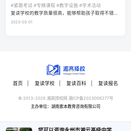
生本地民办高复班/插班民办高中40-60分需
畅美术教学缺乏联考针对性，文化与专业学
校网2025届湖南高考二模后提分数据，借助
#紧跟考试 #专精课程 #教学设施 #学术活动
组合，无需重新参加合格性考试，只需直接
快速衔接已完成的一轮复习内容11月-次年1月
习易脱节有一定美术基础、文化成绩较好的
长沙本地高中的专题复习资料，或参与针对
复读学校的教学质量很高，能够帮助孩子取得不错的成绩，同时学习氛围也很好，孩子能够在舒适的环境中学习。我会向其他家长推荐这所学校。
报名高考即可。Q：湖南专升本的难度大吗？
（晚启动）基础扎实、仅需针对性提分考生
复读生四、常见问题解答Q：湖南美术联考对
湖南新高考的专项刷题训练，重点攻克湖南
2023-03-01
A：2026年湖南专升本仍采用“院校自主命题
一对一精准辅导+自主刷题20-40分需依托湖
零基础考生的评分标准会放宽吗？A：不会。
高考常考的题型（如数学的压轴题题型、语
+统考”模式，录取率约33%-38%，若专科期
南省高考真题及官方模拟卷聚焦考点四、常
湖南省美术联考评分严格按照官方发布的
文的应用文写作）。第四步：每周模拟适配
间保持前20%的专业排名，录取概率较高；
见问题解答Q：现在复读会不会错过湖南高考
《考试说明》执行，零基础考生需通过系统
湖南高考流程：按照湖南高考的时间安排
部分民办院校录取门槛相对较低。
报名时间？A：湖南省高考报名通常在11月中
训练达到“造型准确、色彩协调、构图完整”的
（如上午9:00-11:30语文、下午15:00-17:00
下旬启动，只要在报名前完成学籍注销或保
基础要求，高复机构的针对性训练可快速匹
数学）进行每周一次的模拟测试，提前适应
留（往届生以社会考生身份报名），即可正
配评分标准。Q：零基础复读学美术，文化成
考场节奏和答题卡填涂规范。三、湖南高考
常参与报名，晚启动复读完全不影响报名资
绩会落下吗？A：选择长沙专业美术高复机构
二模后两种提分策略对比提分策略适用人群
格，具体可咨询湖南省教育考试院官网。Q：
的一体化教学模式，可实现专业与文化的平
首页
复读学校
复读百科
复读报名
优势劣势湖南本地适配性自主复盘+学校跟进
晚启动复读，湖南新高考选科需要调整吗？
衡。2025届长沙某机构数据显示，零基础复
基础扎实、自律性强的考生贴合自身节奏，
A：若原选科组合已适应且有提分空间，不建
读生文化平均分较入学时提升42分，只要合
© 2013-2026 湘高择校网 湘ICP备2023006277号
成本低容易忽略湖南高考专属考点
议调整；若原选科赋分劣势明显，可在报名
理分配时间，不会出现文化成绩大幅下滑的
主办单位：湖南索本教育咨询有限公司
★★★☆☆（需自行补充本地资料）本地高
前更换选科，湖南省允许往届生重新选择选
情况。Q：2026年湖南美术类本科控制线会
复机构专项辅导基础薄弱、漏洞较多的考生
考科目，需提前确认目标高校的选科要求。
上涨吗？A：结合2023-2025年数据，湖南美
针对湖南新高考考点精准提分，有往届二模
Q：现在复读还能参加湖南的高校专项计划
您可以咨询永州市湘云高级中学
术类本科控制线波动幅度在10分以内，零基