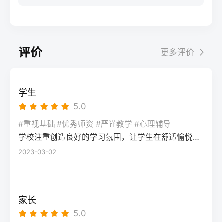
联考结束后立即转回文化课学习，优先补数
先要明确：二模分数≠高考最终成绩，它的核
上限专升本可考入湖南工商大学、湖南工业
一模拟考节奏，完成3轮模块专项训练，重点
学、物理/历史等提分快的科目，结合湖南新
心价值是暴露知识漏洞、适配湖南新高考
大学等省内二本院校，部分专业可冲一本有
突破数学、语文的高频考点。第二阶段（2
高考“3+1+2”模式调整选科适配策略，确保文
“3+1+2”模式的答题节奏，而非直接判定高考
机会考入中南大学、湖南大学等985/211院
月-4月）：综合模拟+政策适配：每周完成1
化成绩达到美术类本科控制线（2025年为历
结果。考生需先通过1-2天的情绪调整，再进
校，上限更高风险程度风险低，升学路径明
套湖南省历年高考真题及考试院发布的模拟
评价
更多评价
史类338分、物理类310分）。2-6月：校考
入针对性复盘阶段。二、湖南高考二模后提
确，但专升本竞争逐年加剧（2025年湖南专
卷，熟悉湖南平行志愿投档规则、选科赋分
与文化冲刺阶段：如需参加校考，选择湖南
分的4步落地操作法第一步：对照湖南新高考
升本录取率约35%）风险较高，提分效果受
机制，针对性调整答题节奏，适配新高考题
本地或周边省份的院校（如湖南师范大学、
评分标准复盘错题：结合湖南省教育考试院
个人状态、机构教学影响，2025届长沙高复
型变化。第三阶段（5月-高考）：精准提分
学生
中南大学），校考结束后全力冲刺文化课，
发布的2026年高考评分细则，区分“知识漏洞
平均提分42分（物理类）、38分（历史类）
+心态调整：聚焦个人薄弱题型，结合湘高择
5.0
依托高复机构的文化分层教学体系，确保总
型错题”“答题规范型错题”“时间分配型错题”，
四、常见问题解答Q：湖南专科毕业后的就业
校网整理的湖南高考高频失分点清单进行强
分达到目标院校投档线。三、湖南美术复读
尤其注意选考科目（政治/历史/地理/物理/化
#重视基础 #优秀师资 #严谨教学 #心理辅导
前景比本科差很多吗？A：并非绝对，湖南本
化，同时配合高复机构的心理辅导，适应高
两种模式的优劣势对比复读模式优势劣势适
学校注重创造良好的学习氛围，让学生在舒适愉悦的环境中学习。这种氛围可以让学生更加投入学习，提高学习效率，同时也有利于培养学生的自律能力。
学/生物）的主观题踩分点差异。第二步：锁
地的国家级重点专科王牌专业（如湖南交通
考考场节奏。三、湖南不同复读启动时间的
合人群长沙专业美术高复机构针对湖南联考
定提分优先级：优先补全物理类/历史类必选
2023-03-02
职业技术学院的道路桥梁工程技术），毕业
模式对比启动时间适合人群推荐复读模式提
定制教学，专业文化一体化管理，历年联考
科目的基础知识点（如物理的电磁感应、历
生就业率可达95%以上，部分岗位薪资不逊
分潜力注意事项7-8月（早启动）高考失利明
提分数据透明学费较高（一年约6-12万），
史的中国近现代史脉络），再针对选考科目
于普通二本；但本科在考公、考研等路径上
确复读、基础薄弱考生长沙全封闭高复机构
部分机构规模小师资不稳定零基础、文化基
中得分率低于60%的模块集中突破，最后调
选择更多。Q：2026年湖南复读需要重新选
60-80分需提前锁定优质机构名额，避免满员
家长
础薄弱、目标本科的复读生本地普通高中插
整适配湖南高考150分钟的答题节奏。第三
科吗？A：不需要，湖南省教育考试院规定，
9-10月（中启动）志愿滑档、入学后退学考
5.0
班+校外美术培训学费较低，文化课衔接更顺
步：对接湖南本地备考资源：可参考湘高择
2026年复读生可沿用2025年的“3+1+2”选科