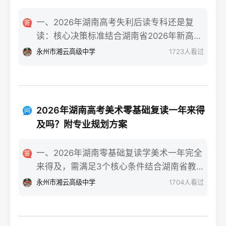
一、2026年湖南高考失利后读专科还是复
读：核心决策标准结合湖南省2026年新高考
政策与升学环境，核心决策标准为：若专科
永州市湘云高级中学
1723
人看过
录取的是省内国家级/省级重点专业且符合职
业规划，或自身复读提分潜力不足（如已接
近自身能力天花板、心理抗压能力弱），可
选择读专科；若分数距本科线差距在30-80分
2026年湖南高考美术零基础复读一年来得
区间、有明确提分目标且心理状态稳定，优
及吗？附专业规划方案
先考虑复读。二、湖南考生读专科或复读的
具体决策步骤分数与院校专业评估：对照
一、2026年湖南零基础复读学美术一年完全
2026年湖南本科批次线、专科批次线，若距
来得及，需满足3个核心条件结合湖南省教育
本科线差30分以内，复读提分概率达70%
考试院2025届美术联考数据与长沙头部高复
永州市湘云高级中学
1704
人看过
（参考湘高择校网2025届长沙高复机构数
机构的教学成果，零基础复读生只要满足“每
据）；同时查看专科录取专业是否为湖南铁
天8小时以上专业训练+匹配湖南联考的针对
道职业技术学院轨道交通类、长沙民政职业
性教学+文化成绩不低于350分（物理/历史