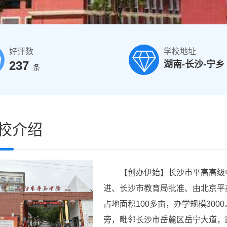
好评数
学校地址
237
湖南-长沙-宁乡
条
校介绍
【创办伊始】长沙市平高高级中学
进、长沙市教育局批准、由北京平
占地面积100多亩，办学规模30
旁，毗邻长沙市岳麓区岳宁大道，