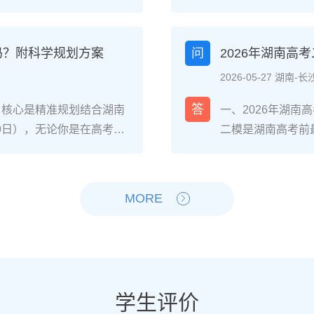
，或自身复读提分潜力不足
的教学成果，零基
弱），可选择读专科；若
南联考的针对性教学
确提分目标且心理状态稳定，
件，一年时间完全
吗？附科学规划方案
问
2026年湖南高
的具体决策步骤分数与院
沙某知名美术高复机
2026-05-27 湖南-长
、专科批次线，若距本科线
32%的学生分数超
高择校网2025届长沙高复
复读一年的4阶段
答
，核心是精准规划结合湖南
一、2026年湖
湖南铁道职业技术学院轨
术高复机构进行素
-9日），无论你是在高考出
二模是湖南高考前
类等省内王牌专业。自身
文化（重点抓语文
只要从当下启动科学备
确：二模分数≠高
识漏洞）、心理抗压能力
成至少500张基础
头部高复机构2025届数
南新高考“3+1+
（时间与经济成本是否允
题型（如素描头像
分，历史类平均提分47
通过1-2天的情
MORE
否走湖南“专升本”路径
加2次模拟联考，
南复读生分阶段备考步骤
提分的4步落地操
万人左右）；若选择复读，需
巧，同时压缩文化课
模块攻坚：针对湖南“3+1
合湖南省教育考试院
调整、学籍是否符合湖南省教
段：联考结束后立
门选科）的基础漏洞，同步
题”“答题规范型错
劣势对比维度读专科（湖
快的科目，结合湖南
专项训练，重点突破数学、
史/地理/物理/化
时间成本提前3年进入职场
成绩达到美术类本科
综合模拟+政策适配：每周
先级：优先补全物
学生评价
，需承担第二年高考不确定
分）。2-6月：
的模拟卷，熟悉湖南平行志
感应、历史的中国