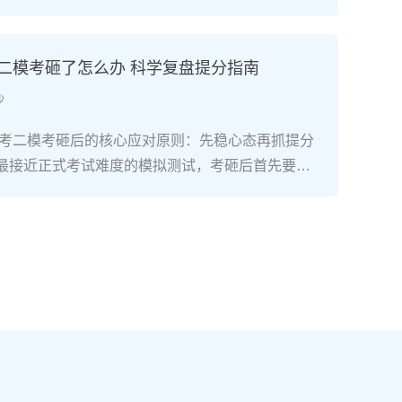
础复读生只要满足“每天8小时以上专业训练+匹配湖
+文化成绩不低于350分（物理/历史类）”三个条
可以达到湖南美术联考合格线甚至冲刺本科线。长
考二模考砸了怎么办 科学复盘提分指南
构2025届零基础复读生联考合格率达92%，其中
沙
过230分（本科线参考值）。二、湖南零基础美术
精准规划7-9月：基础攻坚阶段：集中在长沙专业美
南高考二模考砸后的核心应对原则：先稳心态再抓提分
描、色彩、速写三科基础训练，每周安排1-2天补习
最接近正式考试难度的模拟测试，考砸后首先要明
、英语），同步熟悉湖南省美术联考评分标准，完
考最终成绩，它的核心价值是暴露知识漏洞、适配湖
画作积累。10-11月：联考冲刺阶段：针对湖南联考
2”模式的答题节奏，而非直接判定高考结果。考生需先
、色彩静物、人物速写）进行模块化训练，每周参
绪调整，再进入针对性复盘阶段。二、湖南高考二模后
根据湖南省教育考试院发布的联考样卷调整应试技
作法第一步：对照湖南新高考评分标准复盘错题：结
时间至每周1天。12月-次年1月：联考后衔接阶
发布的2026年高考评分细则，区分“知识漏洞型错
即转回文化课学习，优先补数学、物理/历史等提分
题”“时间分配型错题”，尤其注意选考科目（政治/历
新高考“3+1+2”模式调整选科适配策略，确保文化
学/生物）的主观题踩分点差异。第二步：锁定提分优
控制线（2025年为历史类338分、物理类310
理类/历史类必选科目的基础知识点（如物理的电磁
校考与文化冲刺阶段：如需参加校考，选择湖南本地或
近现代史脉络），再针对选考科目中得分率低于6