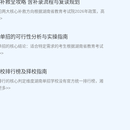
档补救全攻略 含补录流程与复读规划
档的两大核心补救方向根据湖南省教育考试院2026年政策，高
>
生走单招的可行性分析与实操指南
走单招的核心结论：适合特定需求的考生根据湖南省教育考试
>
学校排行榜及择校指南
校排行的核心判定维度湖南单招学校没有官方统一排行榜，湘
多>>