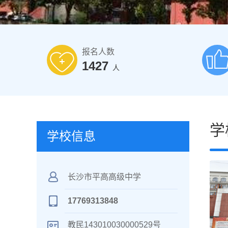
报名人数
1427
人
学
学校信息
长沙市平高高级中学
17769313848
教民143010030000529号