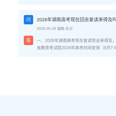
省内国家级/省级重点专业且符合职业规划
（如已接近自身能力天花板、心理抗压能力
分数距本科线差距在30-80分区间、有明
问
2026年湖南高考现在回去复读来得及
优先考虑复读。二、湖南考生读专科或复读
2026-05-28 湖南-长沙
校专业评估：对照2026年湖南本科批次线
差30分以内，复读提分概率达70%（参考湘
答
一、2026年湖南高考现在复读完全来得及
机构数据）；同时查看专科录取专业是否为
省教育考试院2026年高考时间安排（6月7
道交通类、长沙民政职业技术学院民政服务
分后、志愿填报阶段还是入学后退学复读，
条件测评：评估学习习惯（是否有明确的知
考，都有充足时间完成提分目标。参考长沙某
（能否承受复读的高压环境）、家庭支持度
据，9月中旬入读的物理类考生平均提分52
许）。升学路径对比：若选择专科，需明确是
分，证明晚启动仍有可观提分空间。二、湖
（2026年湖南专升本招生计划稳定在2.5
拆解第一阶段（启动-次年1月）：基础补漏+
确认湖南新高考“3+1+2”模式下选科是否
+2”模式，优先补选考科目（物理/历史+2
育考试院要求。三、湖南读专科与复读的优
跟随湖南省统一模拟考节奏，完成3轮模块
南本地院校）复读（湖南本地机构/学校）
语文的高频考点。第二阶段（2月-4月）：
或完成专升本，总周期更短多花费1年时间
完成1套湖南省历年高考真题及考试院发布