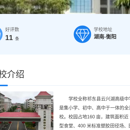
好评数
学校地址
11
湖南-衡阳
条
校介绍
学校全称祁东县云兴湖高级中学，2
是集小学、初中、高中于一体的全
校。校园占地160 亩，建筑面积
型食堂、400 米标准塑胶田径场