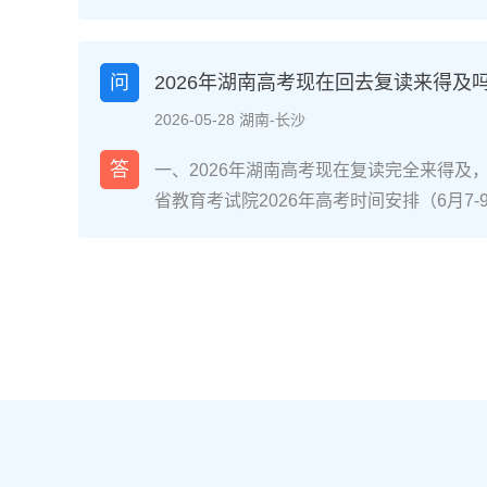
省内国家级/省级重点专业且符合职业规划
（如已接近自身能力天花板、心理抗压能力
分数距本科线差距在30-80分区间、有明
问
2026年湖南高考现在回去复读来得及
优先考虑复读。二、湖南考生读专科或复读
2026-05-28 湖南-长沙
校专业评估：对照2026年湖南本科批次线
差30分以内，复读提分概率达70%（参考湘
答
一、2026年湖南高考现在复读完全来得及
机构数据）；同时查看专科录取专业是否为
省教育考试院2026年高考时间安排（6月7
道交通类、长沙民政职业技术学院民政服务
分后、志愿填报阶段还是入学后退学复读，
条件测评：评估学习习惯（是否有明确的知
考，都有充足时间完成提分目标。参考长沙某
（能否承受复读的高压环境）、家庭支持度
据，9月中旬入读的物理类考生平均提分52
许）。升学路径对比：若选择专科，需明确是
分，证明晚启动仍有可观提分空间。二、湖
（2026年湖南专升本招生计划稳定在2.5
拆解第一阶段（启动-次年1月）：基础补漏+
确认湖南新高考“3+1+2”模式下选科是否
+2”模式，优先补选考科目（物理/历史+2
育考试院要求。三、湖南读专科与复读的优
跟随湖南省统一模拟考节奏，完成3轮模块
南本地院校）复读（湖南本地机构/学校）
语文的高频考点。第二阶段（2月-4月）：
或完成专升本，总周期更短多花费1年时间
完成1套湖南省历年高考真题及考试院发布