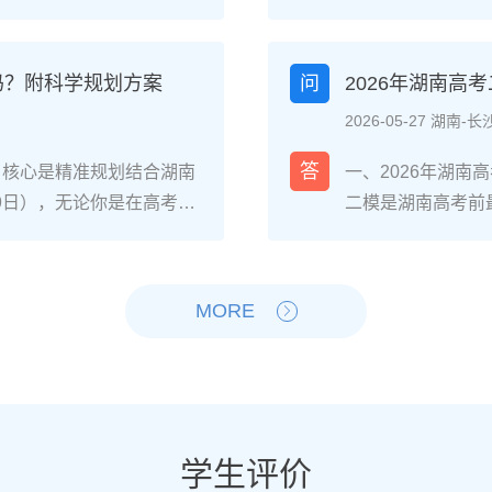
，或自身复读提分潜力不足
的教学成果，零基
弱），可选择读专科；若
南联考的针对性教学
确提分目标且心理状态稳定，
件，一年时间完全
吗？附科学规划方案
问
2026年湖南高
的具体决策步骤分数与院
沙某知名美术高复机
2026-05-27 湖南-长
、专科批次线，若距本科线
32%的学生分数超
高择校网2025届长沙高复
复读一年的4阶段
答
，核心是精准规划结合湖南
一、2026年湖
湖南铁道职业技术学院轨
术高复机构进行素
-9日），无论你是在高考出
二模是湖南高考前
类等省内王牌专业。自身
文化（重点抓语文
只要从当下启动科学备
确：二模分数≠高
识漏洞）、心理抗压能力
成至少500张基础
头部高复机构2025届数
南新高考“3+1+
（时间与经济成本是否允
题型（如素描头像
分，历史类平均提分47
通过1-2天的情
MORE
否走湖南“专升本”路径
加2次模拟联考，
南复读生分阶段备考步骤
提分的4步落地操
万人左右）；若选择复读，需
巧，同时压缩文化课
模块攻坚：针对湖南“3+1
合湖南省教育考试院
调整、学籍是否符合湖南省教
段：联考结束后立
门选科）的基础漏洞，同步
题”“答题规范型错
劣势对比维度读专科（湖
快的科目，结合湖南
专项训练，重点突破数学、
史/地理/物理/化
时间成本提前3年进入职场
成绩达到美术类本科
综合模拟+政策适配：每周
先级：优先补全物
学生评价
，需承担第二年高考不确定
分）。2-6月：
的模拟卷，熟悉湖南平行志
感应、历史的中国