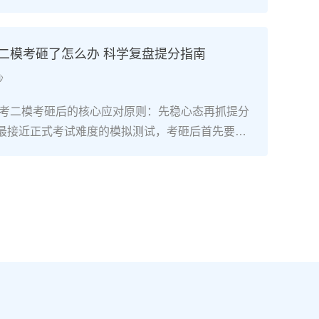
础复读生只要满足“每天8小时以上专业训练+匹配湖
+文化成绩不低于350分（物理/历史类）”三个条
可以达到湖南美术联考合格线甚至冲刺本科线。长
考二模考砸了怎么办 科学复盘提分指南
构2025届零基础复读生联考合格率达92%，其中
沙
过230分（本科线参考值）。二、湖南零基础美术
精准规划7-9月：基础攻坚阶段：集中在长沙专业美
南高考二模考砸后的核心应对原则：先稳心态再抓提分
描、色彩、速写三科基础训练，每周安排1-2天补习
最接近正式考试难度的模拟测试，考砸后首先要明
、英语），同步熟悉湖南省美术联考评分标准，完
考最终成绩，它的核心价值是暴露知识漏洞、适配湖
画作积累。10-11月：联考冲刺阶段：针对湖南联考
2”模式的答题节奏，而非直接判定高考结果。考生需先
、色彩静物、人物速写）进行模块化训练，每周参
绪调整，再进入针对性复盘阶段。二、湖南高考二模后
根据湖南省教育考试院发布的联考样卷调整应试技
作法第一步：对照湖南新高考评分标准复盘错题：结
时间至每周1天。12月-次年1月：联考后衔接阶
发布的2026年高考评分细则，区分“知识漏洞型错
即转回文化课学习，优先补数学、物理/历史等提分
题”“时间分配型错题”，尤其注意选考科目（政治/历
新高考“3+1+2”模式调整选科适配策略，确保文化
学/生物）的主观题踩分点差异。第二步：锁定提分优
控制线（2025年为历史类338分、物理类310
理类/历史类必选科目的基础知识点（如物理的电磁
校考与文化冲刺阶段：如需参加校考，选择湖南本地或
近现代史脉络），再针对选考科目中得分率低于6