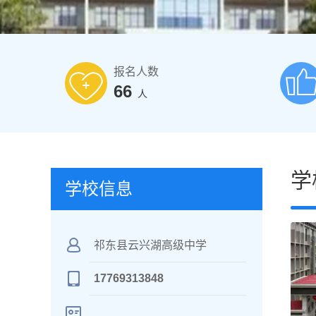
报名人数
66
人
学
学校信息
祁东县云兴湖高级中学
17769313848