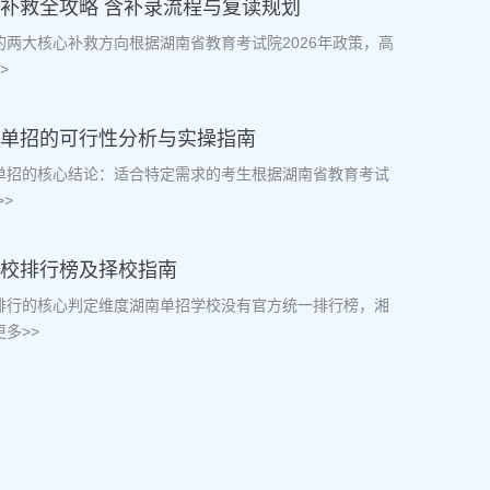
档补救全攻略 含补录流程与复读规划
档的两大核心补救方向根据湖南省教育考试院2026年政策，高
>
生走单招的可行性分析与实操指南
走单招的核心结论：适合特定需求的考生根据湖南省教育考试
>
学校排行榜及择校指南
校排行的核心判定维度湖南单招学校没有官方统一排行榜，湘
多>>