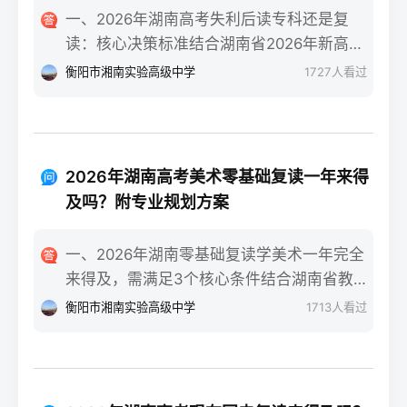
一、2026年湖南高考失利后读专科还是复
读：核心决策标准结合湖南省2026年新高考
政策与升学环境，核心决策标准为：若专科
衡阳市湘南实验高级中学
1727
人看过
录取的是省内国家级/省级重点专业且符合职
业规划，或自身复读提分潜力不足（如已接
近自身能力天花板、心理抗压能力弱），可
选择读专科；若分数距本科线差距在30-80分
2026年湖南高考美术零基础复读一年来得
区间、有明确提分目标且心理状态稳定，优
及吗？附专业规划方案
先考虑复读。二、湖南考生读专科或复读的
具体决策步骤分数与院校专业评估：对照
一、2026年湖南零基础复读学美术一年完全
2026年湖南本科批次线、专科批次线，若距
来得及，需满足3个核心条件结合湖南省教育
本科线差30分以内，复读提分概率达70%
考试院2025届美术联考数据与长沙头部高复
衡阳市湘南实验高级中学
1713
人看过
（参考湘高择校网2025届长沙高复机构数
机构的教学成果，零基础复读生只要满足“每
据）；同时查看专科录取专业是否为湖南铁
天8小时以上专业训练+匹配湖南联考的针对
道职业技术学院轨道交通类、长沙民政职业
性教学+文化成绩不低于350分（物理/历史
技术学院民政服务类等省内王牌专业。自身
类）”三个条件，一年时间完全可以达到湖南