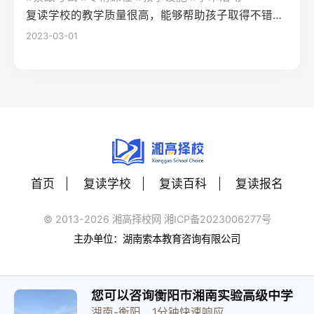
快速衔接已完成的一轮复习内容11月-次年1月
习易脱节有一定美术基础、文化成绩较好的
长沙本地高中的专题复习资料，或参与针对
复读学校的教学质量很高，能够帮助孩子取得不错的成绩，同时学习氛围也很好，孩子能够在舒适的环境中学习。我会向其他家长推荐这所学校。
报名高考即可。Q：湖南专升本的难度大吗？
（晚启动）基础扎实、仅需针对性提分考生
复读生四、常见问题解答Q：湖南美术联考对
湖南新高考的专项刷题训练，重点攻克湖南
2023-03-01
A：2026年湖南专升本仍采用“院校自主命题
一对一精准辅导+自主刷题20-40分需依托湖
零基础考生的评分标准会放宽吗？A：不会。
高考常考的题型（如数学的压轴题题型、语
+统考”模式，录取率约33%-38%，若专科期
南省高考真题及官方模拟卷聚焦考点四、常
湖南省美术联考评分严格按照官方发布的
文的应用文写作）。第四步：每周模拟适配
间保持前20%的专业排名，录取概率较高；
见问题解答Q：现在复读会不会错过湖南高考
《考试说明》执行，零基础考生需通过系统
湖南高考流程：按照湖南高考的时间安排
部分民办院校录取门槛相对较低。
报名时间？A：湖南省高考报名通常在11月中
训练达到“造型准确、色彩协调、构图完整”的
（如上午9:00-11:30语文、下午15:00-17:00
下旬启动，只要在报名前完成学籍注销或保
基础要求，高复机构的针对性训练可快速匹
数学）进行每周一次的模拟测试，提前适应
留（往届生以社会考生身份报名），即可正
配评分标准。Q：零基础复读学美术，文化成
考场节奏和答题卡填涂规范。三、湖南高考
常参与报名，晚启动复读完全不影响报名资
绩会落下吗？A：选择长沙专业美术高复机构
二模后两种提分策略对比提分策略适用人群
格，具体可咨询湖南省教育考试院官网。Q：
的一体化教学模式，可实现专业与文化的平
首页
复读学校
复读百科
复读报名
优势劣势湖南本地适配性自主复盘+学校跟进
晚启动复读，湖南新高考选科需要调整吗？
衡。2025届长沙某机构数据显示，零基础复
基础扎实、自律性强的考生贴合自身节奏，
A：若原选科组合已适应且有提分空间，不建
读生文化平均分较入学时提升42分，只要合
© 2013-2026 湘高择校网 湘ICP备2023006277号
成本低容易忽略湖南高考专属考点
议调整；若原选科赋分劣势明显，可在报名
理分配时间，不会出现文化成绩大幅下滑的
主办单位：湖南索本教育咨询有限公司
★★★☆☆（需自行补充本地资料）本地高
前更换选科，湖南省允许往届生重新选择选
情况。Q：2026年湖南美术类本科控制线会
复机构专项辅导基础薄弱、漏洞较多的考生
考科目，需提前确认目标高校的选科要求。
上涨吗？A：结合2023-2025年数据，湖南美
针对湖南新高考考点精准提分，有往届二模
Q：现在复读还能参加湖南的高校专项计划
术类本科控制线波动幅度在10分以内，零基
您可以咨询衡阳市湘南实验高级中学
后提分数据支撑成本较高，需筛选正规机构
吗？A：不能。湖南省高校专项计划仅面向应
湖南-衡阳，1分钟快速响应