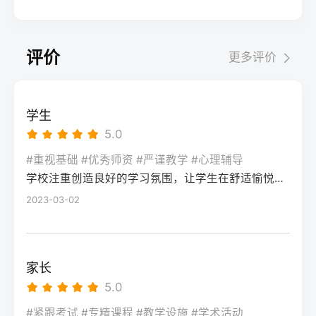
学、物理/历史等提分快的科目，结合湖南新
心价值是暴露知识漏洞、适配湖南新高考
大学等省内二本院校，部分专业可冲一本有
突破数学、语文的高频考点。第二阶段（2
高考“3+1+2”模式调整选科适配策略，确保文
“3+1+2”模式的答题节奏，而非直接判定高考
机会考入中南大学、湖南大学等985/211院
月-4月）：综合模拟+政策适配：每周完成1
化成绩达到美术类本科控制线（2025年为历
结果。考生需先通过1-2天的情绪调整，再进
校，上限更高风险程度风险低，升学路径明
套湖南省历年高考真题及考试院发布的模拟
评价
更多评价
史类338分、物理类310分）。2-6月：校考
入针对性复盘阶段。二、湖南高考二模后提
确，但专升本竞争逐年加剧（2025年湖南专
卷，熟悉湖南平行志愿投档规则、选科赋分
与文化冲刺阶段：如需参加校考，选择湖南
分的4步落地操作法第一步：对照湖南新高考
升本录取率约35%）风险较高，提分效果受
机制，针对性调整答题节奏，适配新高考题
本地或周边省份的院校（如湖南师范大学、
评分标准复盘错题：结合湖南省教育考试院
个人状态、机构教学影响，2025届长沙高复
型变化。第三阶段（5月-高考）：精准提分
学生
中南大学），校考结束后全力冲刺文化课，
发布的2026年高考评分细则，区分“知识漏洞
平均提分42分（物理类）、38分（历史类）
+心态调整：聚焦个人薄弱题型，结合湘高择
5.0
依托高复机构的文化分层教学体系，确保总
型错题”“答题规范型错题”“时间分配型错题”，
四、常见问题解答Q：湖南专科毕业后的就业
校网整理的湖南高考高频失分点清单进行强
分达到目标院校投档线。三、湖南美术复读
尤其注意选考科目（政治/历史/地理/物理/化
#重视基础 #优秀师资 #严谨教学 #心理辅导
前景比本科差很多吗？A：并非绝对，湖南本
化，同时配合高复机构的心理辅导，适应高
两种模式的优劣势对比复读模式优势劣势适
学校注重创造良好的学习氛围，让学生在舒适愉悦的环境中学习。这种氛围可以让学生更加投入学习，提高学习效率，同时也有利于培养学生的自律能力。
学/生物）的主观题踩分点差异。第二步：锁
地的国家级重点专科王牌专业（如湖南交通
考考场节奏。三、湖南不同复读启动时间的
合人群长沙专业美术高复机构针对湖南联考
定提分优先级：优先补全物理类/历史类必选
2023-03-02
职业技术学院的道路桥梁工程技术），毕业
模式对比启动时间适合人群推荐复读模式提
定制教学，专业文化一体化管理，历年联考
科目的基础知识点（如物理的电磁感应、历
生就业率可达95%以上，部分岗位薪资不逊
分潜力注意事项7-8月（早启动）高考失利明
提分数据透明学费较高（一年约6-12万），
史的中国近现代史脉络），再针对选考科目
于普通二本；但本科在考公、考研等路径上
确复读、基础薄弱考生长沙全封闭高复机构
部分机构规模小师资不稳定零基础、文化基
中得分率低于60%的模块集中突破，最后调
选择更多。Q：2026年湖南复读需要重新选
60-80分需提前锁定优质机构名额，避免满员
家长
础薄弱、目标本科的复读生本地普通高中插
整适配湖南高考150分钟的答题节奏。第三
科吗？A：不需要，湖南省教育考试院规定，
9-10月（中启动）志愿滑档、入学后退学考
5.0
班+校外美术培训学费较低，文化课衔接更顺
步：对接湖南本地备考资源：可参考湘高择
2026年复读生可沿用2025年的“3+1+2”选科
生本地民办高复班/插班民办高中40-60分需
畅美术教学缺乏联考针对性，文化与专业学
校网2025届湖南高考二模后提分数据，借助
#紧跟考试 #专精课程 #教学设施 #学术活动
组合，无需重新参加合格性考试，只需直接