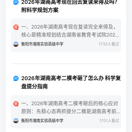
条件测评：评估学习习惯（是否有明确的知
2026年湖南高考现在回去复读来得及吗？
美术联考合格线甚至冲刺本科线。长沙某知
识漏洞）、心理抗压能力（能否承受复读的
附科学规划方案
名美术高复机构2025届零基础复读生联考合
高压环境）、家庭支持度（时间与经济成本
格率达92%，其中32%的学生分数超过230分
是否允许）。升学路径对比：若选择专科，
一、2026年湖南高考现在复读完全来得及，
（本科线参考值）。二、湖南零基础美术复
需明确是否走湖南“专升本”路径（2026年湖
核心是精准规划结合湖南省教育考试院2026
读一年的4阶段精准规划7-9月：基础攻坚阶
南专升本招生计划稳定在2.5万人左右）；若
年高考时间安排（6月7-9日），无论你是在
衡阳市湘南实验高级中学
1733
人看过
段：集中在长沙专业美术高复机构进行素
选择复读，需确认湖南新高考“3+1+2”模式下
高考出分后、志愿填报阶段还是入学后退学
描、色彩、速写三科基础训练，每周安排1-2
选科是否调整、学籍是否符合湖南省教育考
复读，只要从当下启动科学备考，都有充足
天补习文化（重点抓语文、英语），同步熟
试院要求。三、湖南读专科与复读的优劣势
时间完成提分目标。参考长沙某头部高复机
悉湖南省美术联考评分标准，完成至少500张
对比维度读专科（湖南本地院校）复读（湖
构2025届数据，9月中旬入读的物理类考生平
基础画作积累。10-11月：联考冲刺阶段：针
2026年湖南高考二模考砸了怎么办 科学复
南本地机构/学校）时间成本提前3年进入职
均提分52分，历史类平均提分47分，证明晚
对湖南联考题型（如素描头像、色彩静物、
盘提分指南
场或完成专升本，总周期更短多花费1年时
启动仍有可观提分空间。二、湖南复读生分
人物速写）进行模块化训练，每周参加2次模
间，需承担第二年高考不确定性经济成本公
阶段备考步骤拆解第一阶段（启动-次年1
拟联考，根据湖南省教育考试院发布的联考
一、2026年湖南高考二模考砸后的核心应对
办专科年学费4000-6000元，民办专科
月）：基础补漏+模块攻坚：针对湖南
样卷调整应试技巧，同时压缩文化课时间至
原则：先稳心态再抓提分二模是湖南高考前
12000-18000元长沙高复机构年学费20000-
“3+1+2”模式，优先补选考科目（物理/历史
每周1天。12月-次年1月：联考后衔接阶段：
最接近正式考试难度的模拟测试，考砸后首
50000元，含食宿额外增加15000元左右升学
衡阳市湘南实验高级中学
1701
人看过
+2门选科）的基础漏洞，同步跟随湖南省统
联考结束后立即转回文化课学习，优先补数
先要明确：二模分数≠高考最终成绩，它的核
上限专升本可考入湖南工商大学、湖南工业
一模拟考节奏，完成3轮模块专项训练，重点