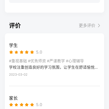
联考结束后立即转回文化课学习，优先补数
先要明确：二模分数≠高考最终成绩，它的核
上限专升本可考入湖南工商大学、湖南工业
一模拟考节奏，完成3轮模块专项训练，重点
学、物理/历史等提分快的科目，结合湖南新
心价值是暴露知识漏洞、适配湖南新高考
大学等省内二本院校，部分专业可冲一本有
突破数学、语文的高频考点。第二阶段（2
高考“3+1+2”模式调整选科适配策略，确保文
“3+1+2”模式的答题节奏，而非直接判定高考
机会考入中南大学、湖南大学等985/211院
月-4月）：综合模拟+政策适配：每周完成1
化成绩达到美术类本科控制线（2025年为历
结果。考生需先通过1-2天的情绪调整，再进
校，上限更高风险程度风险低，升学路径明
套湖南省历年高考真题及考试院发布的模拟
评价
更多评价
史类338分、物理类310分）。2-6月：校考
入针对性复盘阶段。二、湖南高考二模后提
确，但专升本竞争逐年加剧（2025年湖南专
卷，熟悉湖南平行志愿投档规则、选科赋分
与文化冲刺阶段：如需参加校考，选择湖南
分的4步落地操作法第一步：对照湖南新高考
升本录取率约35%）风险较高，提分效果受
机制，针对性调整答题节奏，适配新高考题
本地或周边省份的院校（如湖南师范大学、
评分标准复盘错题：结合湖南省教育考试院
个人状态、机构教学影响，2025届长沙高复
型变化。第三阶段（5月-高考）：精准提分
学生
中南大学），校考结束后全力冲刺文化课，
发布的2026年高考评分细则，区分“知识漏洞
平均提分42分（物理类）、38分（历史类）
+心态调整：聚焦个人薄弱题型，结合湘高择
5.0
依托高复机构的文化分层教学体系，确保总
型错题”“答题规范型错题”“时间分配型错题”，
四、常见问题解答Q：湖南专科毕业后的就业
校网整理的湖南高考高频失分点清单进行强
分达到目标院校投档线。三、湖南美术复读
尤其注意选考科目（政治/历史/地理/物理/化
#重视基础 #优秀师资 #严谨教学 #心理辅导
前景比本科差很多吗？A：并非绝对，湖南本
化，同时配合高复机构的心理辅导，适应高
两种模式的优劣势对比复读模式优势劣势适
学校注重创造良好的学习氛围，让学生在舒适愉悦的环境中学习。这种氛围可以让学生更加投入学习，提高学习效率，同时也有利于培养学生的自律能力。
学/生物）的主观题踩分点差异。第二步：锁
地的国家级重点专科王牌专业（如湖南交通
考考场节奏。三、湖南不同复读启动时间的
合人群长沙专业美术高复机构针对湖南联考
定提分优先级：优先补全物理类/历史类必选
2023-03-02
职业技术学院的道路桥梁工程技术），毕业
模式对比启动时间适合人群推荐复读模式提
定制教学，专业文化一体化管理，历年联考
科目的基础知识点（如物理的电磁感应、历
生就业率可达95%以上，部分岗位薪资不逊
分潜力注意事项7-8月（早启动）高考失利明
提分数据透明学费较高（一年约6-12万），
史的中国近现代史脉络），再针对选考科目
于普通二本；但本科在考公、考研等路径上
确复读、基础薄弱考生长沙全封闭高复机构
部分机构规模小师资不稳定零基础、文化基
中得分率低于60%的模块集中突破，最后调
选择更多。Q：2026年湖南复读需要重新选
60-80分需提前锁定优质机构名额，避免满员
家长
础薄弱、目标本科的复读生本地普通高中插
整适配湖南高考150分钟的答题节奏。第三
科吗？A：不需要，湖南省教育考试院规定，
9-10月（中启动）志愿滑档、入学后退学考
5.0
班+校外美术培训学费较低，文化课衔接更顺
步：对接湖南本地备考资源：可参考湘高择
2026年复读生可沿用2025年的“3+1+2”选科