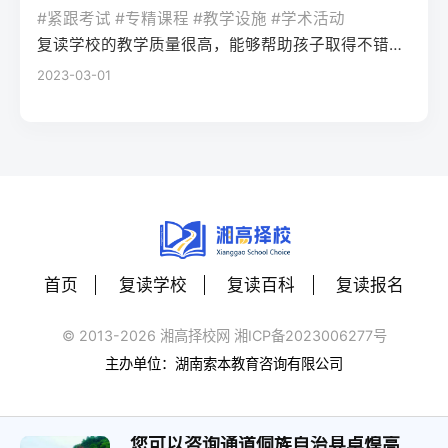
生本地民办高复班/插班民办高中40-60分需
畅美术教学缺乏联考针对性，文化与专业学
校网2025届湖南高考二模后提分数据，借助
#紧跟考试 #专精课程 #教学设施 #学术活动
组合，无需重新参加合格性考试，只需直接
快速衔接已完成的一轮复习内容11月-次年1月
习易脱节有一定美术基础、文化成绩较好的
长沙本地高中的专题复习资料，或参与针对
复读学校的教学质量很高，能够帮助孩子取得不错的成绩，同时学习氛围也很好，孩子能够在舒适的环境中学习。我会向其他家长推荐这所学校。
报名高考即可。Q：湖南专升本的难度大吗？
（晚启动）基础扎实、仅需针对性提分考生
复读生四、常见问题解答Q：湖南美术联考对
湖南新高考的专项刷题训练，重点攻克湖南
2023-03-01
A：2026年湖南专升本仍采用“院校自主命题
一对一精准辅导+自主刷题20-40分需依托湖
零基础考生的评分标准会放宽吗？A：不会。
高考常考的题型（如数学的压轴题题型、语
+统考”模式，录取率约33%-38%，若专科期
南省高考真题及官方模拟卷聚焦考点四、常
湖南省美术联考评分严格按照官方发布的
文的应用文写作）。第四步：每周模拟适配
间保持前20%的专业排名，录取概率较高；
见问题解答Q：现在复读会不会错过湖南高考
《考试说明》执行，零基础考生需通过系统
湖南高考流程：按照湖南高考的时间安排
部分民办院校录取门槛相对较低。
报名时间？A：湖南省高考报名通常在11月中
训练达到“造型准确、色彩协调、构图完整”的
（如上午9:00-11:30语文、下午15:00-17:00
下旬启动，只要在报名前完成学籍注销或保
基础要求，高复机构的针对性训练可快速匹
数学）进行每周一次的模拟测试，提前适应
留（往届生以社会考生身份报名），即可正
配评分标准。Q：零基础复读学美术，文化成
考场节奏和答题卡填涂规范。三、湖南高考
常参与报名，晚启动复读完全不影响报名资
绩会落下吗？A：选择长沙专业美术高复机构
二模后两种提分策略对比提分策略适用人群
格，具体可咨询湖南省教育考试院官网。Q：
的一体化教学模式，可实现专业与文化的平
首页
复读学校
复读百科
复读报名
优势劣势湖南本地适配性自主复盘+学校跟进
晚启动复读，湖南新高考选科需要调整吗？
衡。2025届长沙某机构数据显示，零基础复
基础扎实、自律性强的考生贴合自身节奏，
A：若原选科组合已适应且有提分空间，不建
读生文化平均分较入学时提升42分，只要合
© 2013-2026 湘高择校网 湘ICP备2023006277号
成本低容易忽略湖南高考专属考点
议调整；若原选科赋分劣势明显，可在报名
理分配时间，不会出现文化成绩大幅下滑的
主办单位：湖南索本教育咨询有限公司
★★★☆☆（需自行补充本地资料）本地高
前更换选科，湖南省允许往届生重新选择选
情况。Q：2026年湖南美术类本科控制线会
复机构专项辅导基础薄弱、漏洞较多的考生
考科目，需提前确认目标高校的选科要求。
上涨吗？A：结合2023-2025年数据，湖南美
针对湖南新高考考点精准提分，有往届二模
Q：现在复读还能参加湖南的高校专项计划
您可以咨询通道侗族自治县卓煌高级中学
术类本科控制线波动幅度在10分以内，零基