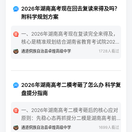
技术学院民政服务类等省内王牌专业。自身
类）”三个条件，一年时间完全可以达到湖南
条件测评：评估学习习惯（是否有明确的知
2026年湖南高考现在回去复读来得及吗？
美术联考合格线甚至冲刺本科线。长沙某知
识漏洞）、心理抗压能力（能否承受复读的
附科学规划方案
名美术高复机构2025届零基础复读生联考合
高压环境）、家庭支持度（时间与经济成本
格率达92%，其中32%的学生分数超过230分
是否允许）。升学路径对比：若选择专科，
一、2026年湖南高考现在复读完全来得及，
（本科线参考值）。二、湖南零基础美术复
需明确是否走湖南“专升本”路径（2026年湖
核心是精准规划结合湖南省教育考试院2026
读一年的4阶段精准规划7-9月：基础攻坚阶
南专升本招生计划稳定在2.5万人左右）；若
年高考时间安排（6月7-9日），无论你是在
通道侗族自治县卓煌高级中学
1728
人看过
段：集中在长沙专业美术高复机构进行素
选择复读，需确认湖南新高考“3+1+2”模式下
高考出分后、志愿填报阶段还是入学后退学
描、色彩、速写三科基础训练，每周安排1-2
选科是否调整、学籍是否符合湖南省教育考
复读，只要从当下启动科学备考，都有充足
天补习文化（重点抓语文、英语），同步熟
试院要求。三、湖南读专科与复读的优劣势
时间完成提分目标。参考长沙某头部高复机
悉湖南省美术联考评分标准，完成至少500张
对比维度读专科（湖南本地院校）复读（湖
构2025届数据，9月中旬入读的物理类考生平
基础画作积累。10-11月：联考冲刺阶段：针
2026年湖南高考二模考砸了怎么办 科学复
南本地机构/学校）时间成本提前3年进入职
均提分52分，历史类平均提分47分，证明晚
对湖南联考题型（如素描头像、色彩静物、
盘提分指南
场或完成专升本，总周期更短多花费1年时
启动仍有可观提分空间。二、湖南复读生分
人物速写）进行模块化训练，每周参加2次模
间，需承担第二年高考不确定性经济成本公
阶段备考步骤拆解第一阶段（启动-次年1
拟联考，根据湖南省教育考试院发布的联考
一、2026年湖南高考二模考砸后的核心应对
办专科年学费4000-6000元，民办专科
月）：基础补漏+模块攻坚：针对湖南
样卷调整应试技巧，同时压缩文化课时间至
原则：先稳心态再抓提分二模是湖南高考前
12000-18000元长沙高复机构年学费20000-
“3+1+2”模式，优先补选考科目（物理/历史
每周1天。12月-次年1月：联考后衔接阶段：
最接近正式考试难度的模拟测试，考砸后首
50000元，含食宿额外增加15000元左右升学
通道侗族自治县卓煌高级中学
1699
人看过
+2门选科）的基础漏洞，同步跟随湖南省统