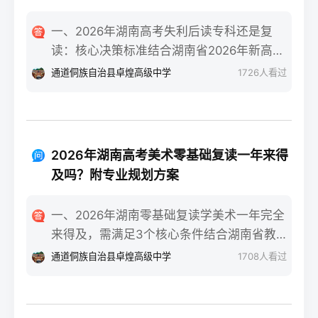
一、2026年湖南高考失利后读专科还是复
读：核心决策标准结合湖南省2026年新高考
政策与升学环境，核心决策标准为：若专科
通道侗族自治县卓煌高级中学
1726
人看过
录取的是省内国家级/省级重点专业且符合职
业规划，或自身复读提分潜力不足（如已接
近自身能力天花板、心理抗压能力弱），可
选择读专科；若分数距本科线差距在30-80分
2026年湖南高考美术零基础复读一年来得
区间、有明确提分目标且心理状态稳定，优
及吗？附专业规划方案
先考虑复读。二、湖南考生读专科或复读的
具体决策步骤分数与院校专业评估：对照
一、2026年湖南零基础复读学美术一年完全
2026年湖南本科批次线、专科批次线，若距
来得及，需满足3个核心条件结合湖南省教育
本科线差30分以内，复读提分概率达70%
考试院2025届美术联考数据与长沙头部高复
通道侗族自治县卓煌高级中学
1708
人看过
（参考湘高择校网2025届长沙高复机构数
机构的教学成果，零基础复读生只要满足“每
据）；同时查看专科录取专业是否为湖南铁
天8小时以上专业训练+匹配湖南联考的针对
道职业技术学院轨道交通类、长沙民政职业
性教学+文化成绩不低于350分（物理/历史