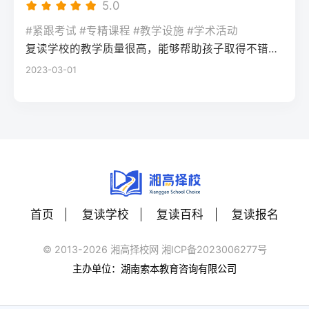
9-10月（中启动）志愿滑档、入学后退学考
5.0
班+校外美术培训学费较低，文化课衔接更顺
步：对接湖南本地备考资源：可参考湘高择
2026年复读生可沿用2025年的“3+1+2”选科
生本地民办高复班/插班民办高中40-60分需
畅美术教学缺乏联考针对性，文化与专业学
校网2025届湖南高考二模后提分数据，借助
#紧跟考试 #专精课程 #教学设施 #学术活动
组合，无需重新参加合格性考试，只需直接
快速衔接已完成的一轮复习内容11月-次年1月
习易脱节有一定美术基础、文化成绩较好的
长沙本地高中的专题复习资料，或参与针对
复读学校的教学质量很高，能够帮助孩子取得不错的成绩，同时学习氛围也很好，孩子能够在舒适的环境中学习。我会向其他家长推荐这所学校。
报名高考即可。Q：湖南专升本的难度大吗？
（晚启动）基础扎实、仅需针对性提分考生
复读生四、常见问题解答Q：湖南美术联考对
湖南新高考的专项刷题训练，重点攻克湖南
2023-03-01
A：2026年湖南专升本仍采用“院校自主命题
一对一精准辅导+自主刷题20-40分需依托湖
零基础考生的评分标准会放宽吗？A：不会。
高考常考的题型（如数学的压轴题题型、语
+统考”模式，录取率约33%-38%，若专科期
南省高考真题及官方模拟卷聚焦考点四、常
湖南省美术联考评分严格按照官方发布的
文的应用文写作）。第四步：每周模拟适配
间保持前20%的专业排名，录取概率较高；
见问题解答Q：现在复读会不会错过湖南高考
《考试说明》执行，零基础考生需通过系统
湖南高考流程：按照湖南高考的时间安排
部分民办院校录取门槛相对较低。
报名时间？A：湖南省高考报名通常在11月中
训练达到“造型准确、色彩协调、构图完整”的
（如上午9:00-11:30语文、下午15:00-17:00
下旬启动，只要在报名前完成学籍注销或保
基础要求，高复机构的针对性训练可快速匹
数学）进行每周一次的模拟测试，提前适应
留（往届生以社会考生身份报名），即可正
配评分标准。Q：零基础复读学美术，文化成
考场节奏和答题卡填涂规范。三、湖南高考
常参与报名，晚启动复读完全不影响报名资
绩会落下吗？A：选择长沙专业美术高复机构
二模后两种提分策略对比提分策略适用人群
格，具体可咨询湖南省教育考试院官网。Q：
的一体化教学模式，可实现专业与文化的平
首页
复读学校
复读百科
复读报名
优势劣势湖南本地适配性自主复盘+学校跟进
晚启动复读，湖南新高考选科需要调整吗？
衡。2025届长沙某机构数据显示，零基础复
基础扎实、自律性强的考生贴合自身节奏，
A：若原选科组合已适应且有提分空间，不建
读生文化平均分较入学时提升42分，只要合
© 2013-2026 湘高择校网 湘ICP备2023006277号
成本低容易忽略湖南高考专属考点
议调整；若原选科赋分劣势明显，可在报名
理分配时间，不会出现文化成绩大幅下滑的
主办单位：湖南索本教育咨询有限公司
★★★☆☆（需自行补充本地资料）本地高
前更换选科，湖南省允许往届生重新选择选
情况。Q：2026年湖南美术类本科控制线会
复机构专项辅导基础薄弱、漏洞较多的考生
考科目，需提前确认目标高校的选科要求。
上涨吗？A：结合2023-2025年数据，湖南美