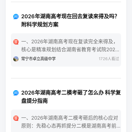
道职业技术学院轨道交通类、长沙民政职业
性教学+文化成绩不低于350分（物理/历史
技术学院民政服务类等省内王牌专业。自身
类）”三个条件，一年时间完全可以达到湖南
条件测评：评估学习习惯（是否有明确的知
2026年湖南高考现在回去复读来得及吗？
美术联考合格线甚至冲刺本科线。长沙某知
识漏洞）、心理抗压能力（能否承受复读的
附科学规划方案
名美术高复机构2025届零基础复读生联考合
高压环境）、家庭支持度（时间与经济成本
格率达92%，其中32%的学生分数超过230分
是否允许）。升学路径对比：若选择专科，
一、2026年湖南高考现在复读完全来得及，
（本科线参考值）。二、湖南零基础美术复
需明确是否走湖南“专升本”路径（2026年湖
核心是精准规划结合湖南省教育考试院2026
读一年的4阶段精准规划7-9月：基础攻坚阶
南专升本招生计划稳定在2.5万人左右）；若
年高考时间安排（6月7-9日），无论你是在
常宁市卓立高级中学
1726
人看过
段：集中在长沙专业美术高复机构进行素
选择复读，需确认湖南新高考“3+1+2”模式下
高考出分后、志愿填报阶段还是入学后退学
描、色彩、速写三科基础训练，每周安排1-2
选科是否调整、学籍是否符合湖南省教育考
复读，只要从当下启动科学备考，都有充足
天补习文化（重点抓语文、英语），同步熟
试院要求。三、湖南读专科与复读的优劣势
时间完成提分目标。参考长沙某头部高复机
悉湖南省美术联考评分标准，完成至少500张
对比维度读专科（湖南本地院校）复读（湖
构2025届数据，9月中旬入读的物理类考生平
基础画作积累。10-11月：联考冲刺阶段：针
2026年湖南高考二模考砸了怎么办 科学复
南本地机构/学校）时间成本提前3年进入职
均提分52分，历史类平均提分47分，证明晚
对湖南联考题型（如素描头像、色彩静物、
盘提分指南
场或完成专升本，总周期更短多花费1年时
启动仍有可观提分空间。二、湖南复读生分
人物速写）进行模块化训练，每周参加2次模
间，需承担第二年高考不确定性经济成本公
阶段备考步骤拆解第一阶段（启动-次年1
拟联考，根据湖南省教育考试院发布的联考
一、2026年湖南高考二模考砸后的核心应对
办专科年学费4000-6000元，民办专科
月）：基础补漏+模块攻坚：针对湖南
样卷调整应试技巧，同时压缩文化课时间至
原则：先稳心态再抓提分二模是湖南高考前
12000-18000元长沙高复机构年学费20000-
“3+1+2”模式，优先补选考科目（物理/历史