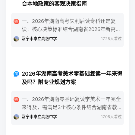
合本地政策的客观决策指南
一、2026年湖南高考失利后读专科还是复
读：核心决策标准结合湖南省2026年新高考
政策与升学环境，核心决策标准为：若专科
常宁市卓立高级中学
1725
人看过
录取的是省内国家级/省级重点专业且符合职
业规划，或自身复读提分潜力不足（如已接
近自身能力天花板、心理抗压能力弱），可
选择读专科；若分数距本科线差距在30-80分
2026年湖南高考美术零基础复读一年来得
区间、有明确提分目标且心理状态稳定，优
及吗？附专业规划方案
先考虑复读。二、湖南考生读专科或复读的
具体决策步骤分数与院校专业评估：对照
一、2026年湖南零基础复读学美术一年完全
2026年湖南本科批次线、专科批次线，若距
来得及，需满足3个核心条件结合湖南省教育
本科线差30分以内，复读提分概率达70%
考试院2025届美术联考数据与长沙头部高复
常宁市卓立高级中学
1706
人看过
（参考湘高择校网2025届长沙高复机构数
机构的教学成果，零基础复读生只要满足“每
据）；同时查看专科录取专业是否为湖南铁
天8小时以上专业训练+匹配湖南联考的针对