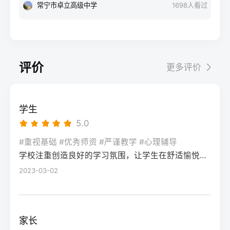
每周1天。12月-次年1月：联考后衔接阶段：
最接近正式考试难度的模拟测试，考砸后首
50000元，含食宿额外增加15000元左右升学
常宁市卓立高级中学
1698
人看过
+2门选科）的基础漏洞，同步跟随湖南省统
联考结束后立即转回文化课学习，优先补数
先要明确：二模分数≠高考最终成绩，它的核
上限专升本可考入湖南工商大学、湖南工业
一模拟考节奏，完成3轮模块专项训练，重点
学、物理/历史等提分快的科目，结合湖南新
心价值是暴露知识漏洞、适配湖南新高考
大学等省内二本院校，部分专业可冲一本有
突破数学、语文的高频考点。第二阶段（2
高考“3+1+2”模式调整选科适配策略，确保文
“3+1+2”模式的答题节奏，而非直接判定高考
机会考入中南大学、湖南大学等985/211院
月-4月）：综合模拟+政策适配：每周完成1
化成绩达到美术类本科控制线（2025年为历
结果。考生需先通过1-2天的情绪调整，再进
校，上限更高风险程度风险低，升学路径明
套湖南省历年高考真题及考试院发布的模拟
评价
更多评价
史类338分、物理类310分）。2-6月：校考
入针对性复盘阶段。二、湖南高考二模后提
确，但专升本竞争逐年加剧（2025年湖南专
卷，熟悉湖南平行志愿投档规则、选科赋分
与文化冲刺阶段：如需参加校考，选择湖南
分的4步落地操作法第一步：对照湖南新高考
升本录取率约35%）风险较高，提分效果受
机制，针对性调整答题节奏，适配新高考题
本地或周边省份的院校（如湖南师范大学、
评分标准复盘错题：结合湖南省教育考试院
个人状态、机构教学影响，2025届长沙高复
型变化。第三阶段（5月-高考）：精准提分
学生
中南大学），校考结束后全力冲刺文化课，
发布的2026年高考评分细则，区分“知识漏洞
平均提分42分（物理类）、38分（历史类）
+心态调整：聚焦个人薄弱题型，结合湘高择
5.0
依托高复机构的文化分层教学体系，确保总
型错题”“答题规范型错题”“时间分配型错题”，
四、常见问题解答Q：湖南专科毕业后的就业
校网整理的湖南高考高频失分点清单进行强
分达到目标院校投档线。三、湖南美术复读
尤其注意选考科目（政治/历史/地理/物理/化
#重视基础 #优秀师资 #严谨教学 #心理辅导
前景比本科差很多吗？A：并非绝对，湖南本
化，同时配合高复机构的心理辅导，适应高
两种模式的优劣势对比复读模式优势劣势适
学校注重创造良好的学习氛围，让学生在舒适愉悦的环境中学习。这种氛围可以让学生更加投入学习，提高学习效率，同时也有利于培养学生的自律能力。
学/生物）的主观题踩分点差异。第二步：锁
地的国家级重点专科王牌专业（如湖南交通
考考场节奏。三、湖南不同复读启动时间的
合人群长沙专业美术高复机构针对湖南联考
定提分优先级：优先补全物理类/历史类必选
2023-03-02
职业技术学院的道路桥梁工程技术），毕业
模式对比启动时间适合人群推荐复读模式提
定制教学，专业文化一体化管理，历年联考
科目的基础知识点（如物理的电磁感应、历
生就业率可达95%以上，部分岗位薪资不逊
分潜力注意事项7-8月（早启动）高考失利明
提分数据透明学费较高（一年约6-12万），
史的中国近现代史脉络），再针对选考科目
于普通二本；但本科在考公、考研等路径上
确复读、基础薄弱考生长沙全封闭高复机构
部分机构规模小师资不稳定零基础、文化基
中得分率低于60%的模块集中突破，最后调
选择更多。Q：2026年湖南复读需要重新选
60-80分需提前锁定优质机构名额，避免满员
家长
础薄弱、目标本科的复读生本地普通高中插
整适配湖南高考150分钟的答题节奏。第三
科吗？A：不需要，湖南省教育考试院规定，