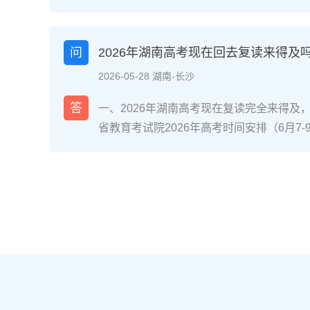
省内国家级/省级重点专业且符合职业规划
（如已接近自身能力天花板、心理抗压能力
分数距本科线差距在30-80分区间、有明
问
2026年湖南高考现在回去复读来得及
优先考虑复读。二、湖南考生读专科或复读
2026-05-28 湖南-长沙
校专业评估：对照2026年湖南本科批次线
差30分以内，复读提分概率达70%（参考湘
答
一、2026年湖南高考现在复读完全来得及
机构数据）；同时查看专科录取专业是否为
省教育考试院2026年高考时间安排（6月7
道交通类、长沙民政职业技术学院民政服务
分后、志愿填报阶段还是入学后退学复读，
条件测评：评估学习习惯（是否有明确的知
考，都有充足时间完成提分目标。参考长沙某
（能否承受复读的高压环境）、家庭支持度
据，9月中旬入读的物理类考生平均提分52
许）。升学路径对比：若选择专科，需明确是
分，证明晚启动仍有可观提分空间。二、湖
（2026年湖南专升本招生计划稳定在2.5
拆解第一阶段（启动-次年1月）：基础补漏+
确认湖南新高考“3+1+2”模式下选科是否
+2”模式，优先补选考科目（物理/历史+2
育考试院要求。三、湖南读专科与复读的优
跟随湖南省统一模拟考节奏，完成3轮模块
南本地院校）复读（湖南本地机构/学校）
语文的高频考点。第二阶段（2月-4月）：
或完成专升本，总周期更短多花费1年时间
完成1套湖南省历年高考真题及考试院发布