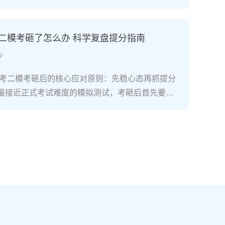
础复读生只要满足“每天8小时以上专业训练+匹配湖
+文化成绩不低于350分（物理/历史类）”三个条
可以达到湖南美术联考合格线甚至冲刺本科线。长
考二模考砸了怎么办 科学复盘提分指南
构2025届零基础复读生联考合格率达92%，其中
沙
过230分（本科线参考值）。二、湖南零基础美术
精准规划7-9月：基础攻坚阶段：集中在长沙专业美
南高考二模考砸后的核心应对原则：先稳心态再抓提分
描、色彩、速写三科基础训练，每周安排1-2天补习
最接近正式考试难度的模拟测试，考砸后首先要明
、英语），同步熟悉湖南省美术联考评分标准，完
考最终成绩，它的核心价值是暴露知识漏洞、适配湖
画作积累。10-11月：联考冲刺阶段：针对湖南联考
2”模式的答题节奏，而非直接判定高考结果。考生需先
、色彩静物、人物速写）进行模块化训练，每周参
绪调整，再进入针对性复盘阶段。二、湖南高考二模后
根据湖南省教育考试院发布的联考样卷调整应试技
作法第一步：对照湖南新高考评分标准复盘错题：结
时间至每周1天。12月-次年1月：联考后衔接阶
发布的2026年高考评分细则，区分“知识漏洞型错
即转回文化课学习，优先补数学、物理/历史等提分
题”“时间分配型错题”，尤其注意选考科目（政治/历
新高考“3+1+2”模式调整选科适配策略，确保文化
学/生物）的主观题踩分点差异。第二步：锁定提分优
控制线（2025年为历史类338分、物理类310
理类/历史类必选科目的基础知识点（如物理的电磁
校考与文化冲刺阶段：如需参加校考，选择湖南本地或
近现代史脉络），再针对选考科目中得分率低于6