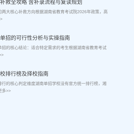
档补救全攻略 含补录流程与复读规划
档的两大核心补救方向根据湖南省教育考试院2026年政策，高
>
生走单招的可行性分析与实操指南
走单招的核心结论：适合特定需求的考生根据湖南省教育考试
>
学校排行榜及择校指南
校排行的核心判定维度湖南单招学校没有官方统一排行榜，湘
多>>