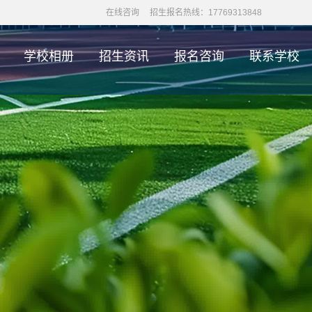
在线咨询
招生报名热线：17769313848
学校相册
招生资讯
报名咨询
联系学校