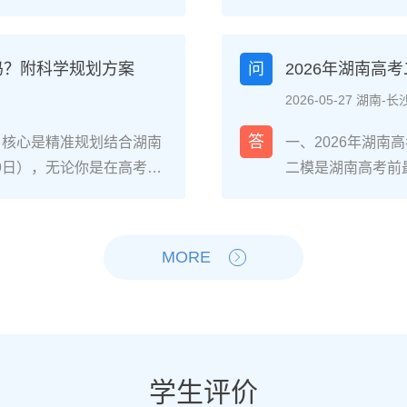
，或自身复读提分潜力不足
的教学成果，零基
弱），可选择读专科；若
南联考的针对性教学
确提分目标且心理状态稳定，
件，一年时间完全
吗？附科学规划方案
问
2026年湖南高
的具体决策步骤分数与院
沙某知名美术高复机
2026-05-27 湖南-长
、专科批次线，若距本科线
32%的学生分数超
高择校网2025届长沙高复
复读一年的4阶段
答
，核心是精准规划结合湖南
一、2026年湖
湖南铁道职业技术学院轨
术高复机构进行素
-9日），无论你是在高考出
二模是湖南高考前
类等省内王牌专业。自身
文化（重点抓语文
只要从当下启动科学备
确：二模分数≠高
识漏洞）、心理抗压能力
成至少500张基础
头部高复机构2025届数
南新高考“3+1+
（时间与经济成本是否允
题型（如素描头像
分，历史类平均提分47
通过1-2天的情
MORE
否走湖南“专升本”路径
加2次模拟联考，
南复读生分阶段备考步骤
提分的4步落地操
万人左右）；若选择复读，需
巧，同时压缩文化课
模块攻坚：针对湖南“3+1
合湖南省教育考试院
调整、学籍是否符合湖南省教
段：联考结束后立
门选科）的基础漏洞，同步
题”“答题规范型错
劣势对比维度读专科（湖
快的科目，结合湖南
专项训练，重点突破数学、
史/地理/物理/化
时间成本提前3年进入职场
成绩达到美术类本科
综合模拟+政策适配：每周
先级：优先补全物
学生评价
，需承担第二年高考不确定
分）。2-6月：
的模拟卷，熟悉湖南平行志
感应、历史的中国