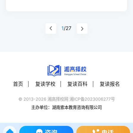
理、追求进步的精神品
班级，师生人数达2400
格，传承创新，构建新
余人。 2022年5月，长
时代“嗣同文化”。铭记
沙市教育局通报了2021
“同心同德，同知同行”的
1
/27
年度长沙市民办学校办
校训，秉承“圣贤熏陶，
学情况评估结果，长沙
为国储才”的办学理念，
市耀华中学被评为优秀
致力于创特色优质名
学校。
校，办人民满意教育。
首页
复读学校
复读百科
复读报名
© 2013-2026 湘高择校网 湘ICP备2023006277号
主办单位：湖南索本教育咨询有限公司