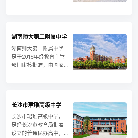
美，是莘莘学子潜心求
特级教师），在校学生
处长、株、潭城市群中
学的理想胜地。
6500多人。
心地带，坐落在获联合
国环境规划署“国际花园
社区”金奖的同升湖山
湖南师大第二附属中学
庄。2000年创办，2009
年加盟北京安博教育集
湖南师大第二附属中学
团，自此，学校得到快
是于2016年经教育主管
速发展，成为师资力量
部门审核批准，由国家
雄厚、环境设施一流、
“211工程”重点建设大学
办学质量优秀的现代化
湖南师范大学与深圳博
民办学校。学校占地300
纳教育管理有限公司合
余亩，建筑面积11万平
作共建的一所民办全日
长沙市珺琟高级中学
方米，设幼儿园、小学
制普通高级中学，现有
部、初中部、高中部、
教学班50个，在校学生
长沙市珺琟高级中学，
复读部和国际部，在校
2400余人。学校坐落在
是经长沙市教育局批准
学生5000余人，分别来
长沙高新技术开发区，
设立的普通民办高中，