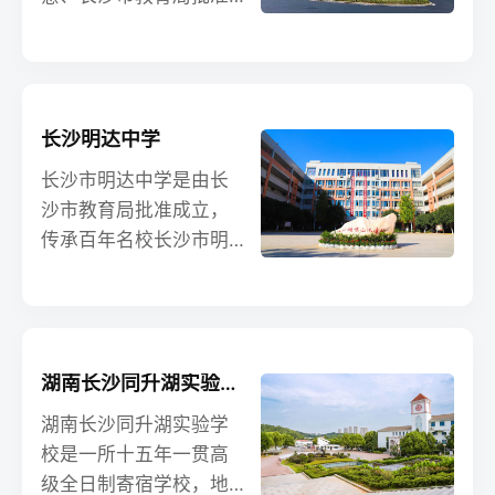
流。长沙恒雅是长沙市
创办的一所高起点、高
供销社系统企业与湖南
标准、高品质的现代化
恒雅教育集团强强联手
高级中学。 学校坐
打造的高品质样本普通
落在历史文化名城长沙
长沙明达中学
高中，是湖南恒雅教育
市芙蓉区，芙蓉区因湖
集团在省会长沙打造的
南省有“芙蓉国”的雅称而
长沙市明达中学是由长
首座新型教育基地，是
得名，是长沙市内六区
沙市教育局批准成立，
集团的龙头式学校。
之一,地处长沙市东部，
传承百年名校长沙市明
东与“三湘第一县”长沙县
德中学办学文化的一所
接壤;南与雨花区、天心
民办学校，创建于2008
区交界;西以黄兴路为界
年，原名“长沙市达材中
分别与天心区、开福区
学”。目前开办了全日制
湖南长沙同升湖实验学校
相邻;北与开福区毗邻。
普通小学、初中、高中
区位优势得天独厚，钟
和高考复读培训。现有
湖南长沙同升湖实验学
灵毓秀，人杰地灵，交
教师570多人，其中中学
校是一所十五年一贯高
通便利，校园环境优
高级教师96人（含10名
级全日制寄宿学校，地