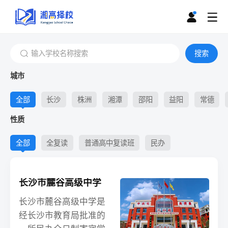
搜索
城市
全部
长沙
株洲
湘潭
邵阳
益阳
常德
性质
全部
全复读
普通高中复读班
民办
长沙市麓谷高级中学
长沙市麓谷高级中学是
经长沙市教育局批准的