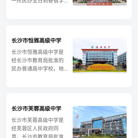
一所民办全日制寄宿学
校，位于长沙高新技术
产业开发区(麓谷新区)，
北临金洲大道(桐梓坡
路)，东靠望雷大道，西
长沙市恒雅高级中学
接黄桥大道，距长沙高
铁西站仅5分钟路程，地
长沙市恒雅高级中学是
铁2号延长线从学校旁边
经长沙市教育局批准的
经过，建筑面积68998
民办普通高中学校，地
平方米，以一流的办学
处望城区桥驿镇，地铁
条件，于2023年9月1日
一号线北延线近在咫
开学。
尺，校园占地161.8亩，
建筑面积9万余平米，总
长沙市芙蓉高级中学
投资5亿元，可容纳学生
4800人。学校环境清
长沙市芙蓉高级中学是
幽，设计科学，布局合
经芙蓉区人民政府同
理，高端大气，设施一
意、长沙市教育局批准