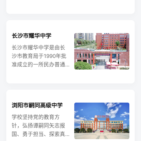
自欧美、韩国、日。查
交通便利，闹中取静，
于2023年9月正式开
长沙同升湖实验学校官
环境一流，畅享科技人
学。学校坐落于充满活
网,湖南长沙同升湖实验
文。校园分区布局，科
力与潜力的国家智慧城
学校学费,长沙同升湖实
学合理，精致精巧。图
市示范新区——湖南湘
验学校收费,长沙同升湖
长沙市耀华中学
书馆、心理辅导室、生
江新区，占地180亩，是
实验
涯规划室、艺体活动室
一所提供3000学位的寄
长沙市耀华中学是由长
等各类功能室及配套设
宿制、花园式学校。我
沙市教育局于1990年批
施一应俱全。承麓山之
校承继百年名校基因，
准成立的一所民办普通
文脉，沐名校之光。查
荟聚名优特及中青年优
高级中学。 2020年学校
湖南师大第二附属中学
秀教师，同步省内名校
搬入长沙市天心区暮云
官网,湖南湖南师大第二
教学资源，构建数字化
街道芙蓉南路1103号的
附属中学学费,湖南师大
智慧管理系统，创设内
全新现代化校园，傍依
第二附属中学收费,湖南
浏阳市嗣同高级中学
涵丰富、立意深远的“澄
长沙生态动物园、长沙
师大第二
文化”课程体系，打造极
奥体中心和长株潭绿心
学校坚持党的教育方
具“珺琟”特色的品质教育
中央公园，占地58亩，
针，弘扬谭嗣同矢志报
名片。
建筑面积40000平方
国、勇于担当、探索真
米。现有45个高中教学