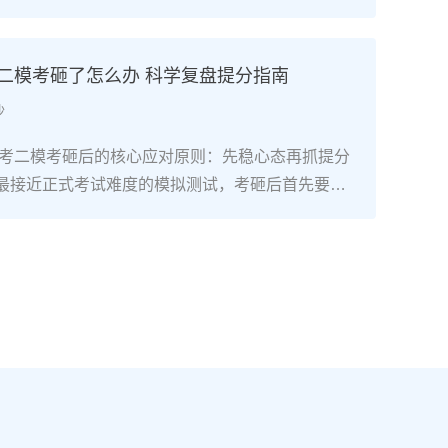
础复读生只要满足“每天8小时以上专业训练+匹配湖
+文化成绩不低于350分（物理/历史类）”三个条
可以达到湖南美术联考合格线甚至冲刺本科线。长
考二模考砸了怎么办 科学复盘提分指南
构2025届零基础复读生联考合格率达92%，其中
沙
过230分（本科线参考值）。二、湖南零基础美术
精准规划7-9月：基础攻坚阶段：集中在长沙专业美
南高考二模考砸后的核心应对原则：先稳心态再抓提分
描、色彩、速写三科基础训练，每周安排1-2天补习
最接近正式考试难度的模拟测试，考砸后首先要明
、英语），同步熟悉湖南省美术联考评分标准，完
考最终成绩，它的核心价值是暴露知识漏洞、适配湖
画作积累。10-11月：联考冲刺阶段：针对湖南联考
2”模式的答题节奏，而非直接判定高考结果。考生需先
、色彩静物、人物速写）进行模块化训练，每周参
绪调整，再进入针对性复盘阶段。二、湖南高考二模后
根据湖南省教育考试院发布的联考样卷调整应试技
作法第一步：对照湖南新高考评分标准复盘错题：结
时间至每周1天。12月-次年1月：联考后衔接阶
发布的2026年高考评分细则，区分“知识漏洞型错
即转回文化课学习，优先补数学、物理/历史等提分
题”“时间分配型错题”，尤其注意选考科目（政治/历
新高考“3+1+2”模式调整选科适配策略，确保文化
学/生物）的主观题踩分点差异。第二步：锁定提分优
控制线（2025年为历史类338分、物理类310
理类/历史类必选科目的基础知识点（如物理的电磁
校考与文化冲刺阶段：如需参加校考，选择湖南本地或
近现代史脉络），再针对选考科目中得分率低于6