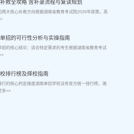
档补救全攻略 含补录流程与复读规划
档的两大核心补救方向根据湖南省教育考试院2026年政策，高
>
生走单招的可行性分析与实操指南
走单招的核心结论：适合特定需求的考生根据湖南省教育考试
>
学校排行榜及择校指南
校排行的核心判定维度湖南单招学校没有官方统一排行榜，湘
多>>