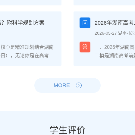
，或自身复读提分潜力不足
的教学成果，零基
弱），可选择读专科；若
南联考的针对性教学
确提分目标且心理状态稳定，
件，一年时间完全
吗？附科学规划方案
问
2026年湖南高
的具体决策步骤分数与院
沙某知名美术高复机
2026-05-27 湖南-长
、专科批次线，若距本科线
32%的学生分数超
高择校网2025届长沙高复
复读一年的4阶段
答
，核心是精准规划结合湖南
一、2026年湖
湖南铁道职业技术学院轨
术高复机构进行素
-9日），无论你是在高考出
二模是湖南高考前
类等省内王牌专业。自身
文化（重点抓语文
只要从当下启动科学备
确：二模分数≠高
识漏洞）、心理抗压能力
成至少500张基础
头部高复机构2025届数
南新高考“3+1+
（时间与经济成本是否允
题型（如素描头像
分，历史类平均提分47
通过1-2天的情
MORE
否走湖南“专升本”路径
加2次模拟联考，
南复读生分阶段备考步骤
提分的4步落地操
万人左右）；若选择复读，需
巧，同时压缩文化课
模块攻坚：针对湖南“3+1
合湖南省教育考试院
调整、学籍是否符合湖南省教
段：联考结束后立
门选科）的基础漏洞，同步
题”“答题规范型错
劣势对比维度读专科（湖
快的科目，结合湖南
专项训练，重点突破数学、
史/地理/物理/化
时间成本提前3年进入职场
成绩达到美术类本科
综合模拟+政策适配：每周
先级：优先补全物
学生评价
，需承担第二年高考不确定
分）。2-6月：
的模拟卷，熟悉湖南平行志
感应、历史的中国