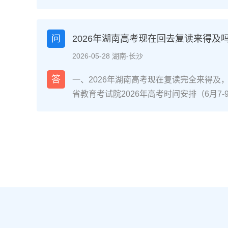
省内国家级/省级重点专业且符合职业规划
（如已接近自身能力天花板、心理抗压能力
分数距本科线差距在30-80分区间、有明
问
2026年湖南高考现在回去复读来得及
优先考虑复读。二、湖南考生读专科或复读
2026-05-28 湖南-长沙
校专业评估：对照2026年湖南本科批次线
差30分以内，复读提分概率达70%（参考湘
答
一、2026年湖南高考现在复读完全来得及
机构数据）；同时查看专科录取专业是否为
省教育考试院2026年高考时间安排（6月7
道交通类、长沙民政职业技术学院民政服务
分后、志愿填报阶段还是入学后退学复读，
条件测评：评估学习习惯（是否有明确的知
考，都有充足时间完成提分目标。参考长沙某
（能否承受复读的高压环境）、家庭支持度
据，9月中旬入读的物理类考生平均提分52
许）。升学路径对比：若选择专科，需明确是
分，证明晚启动仍有可观提分空间。二、湖
（2026年湖南专升本招生计划稳定在2.5
拆解第一阶段（启动-次年1月）：基础补漏+
确认湖南新高考“3+1+2”模式下选科是否
+2”模式，优先补选考科目（物理/历史+2
育考试院要求。三、湖南读专科与复读的优
跟随湖南省统一模拟考节奏，完成3轮模块
南本地院校）复读（湖南本地机构/学校）
语文的高频考点。第二阶段（2月-4月）：
或完成专升本，总周期更短多花费1年时间
完成1套湖南省历年高考真题及考试院发布