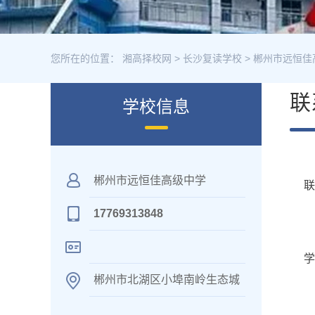
您所在的位置：
湘高择校网
>
长沙复读学校
>
郴州市远恒佳
联
学校信息
郴州市远恒佳高级中学
17769313848
学
郴州市北湖区小埠南岭生态城