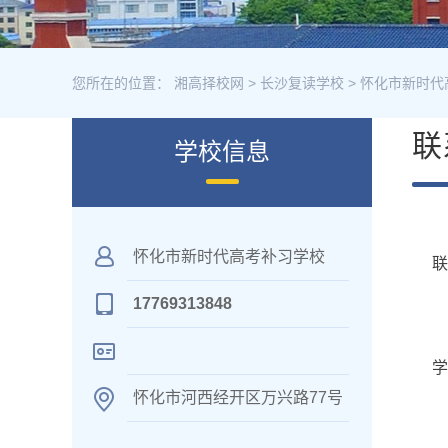
您所在的位置：
湘高择校网
>
长沙复读学校
>
怀化市新时代
联
学校信息
怀化市新时代高考补习学校
17769313848
学
怀化市河西经开区万兴路77号