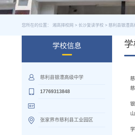
您所在的位置：
湘高择校网
>
长沙复读学校
>
慈利县银澧高
学
学校信息
慈利县银澧高级中学
慈
17769313848
山
张家界市慈利县工业园区
学