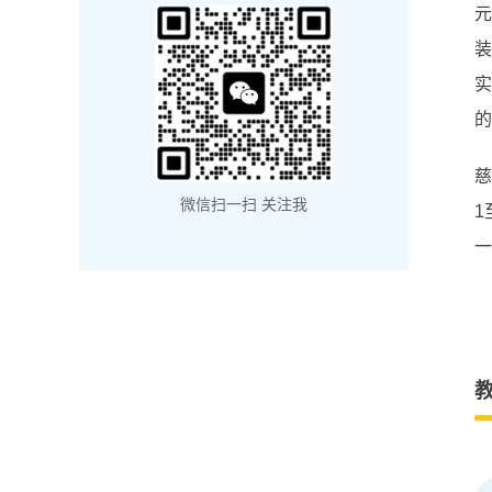
的
慈
微信扫一扫 关注我
1
一