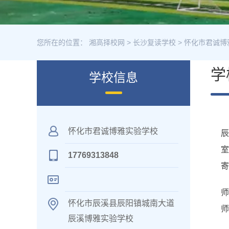
您所在的位置：
湘高择校网
>
长沙复读学校
>
怀化市君诚博
学
学校信息
怀化市君诚博雅实验学校
室
17769313848
寄
怀化市辰溪县辰阳镇城南大道
师
辰溪博雅实验学校