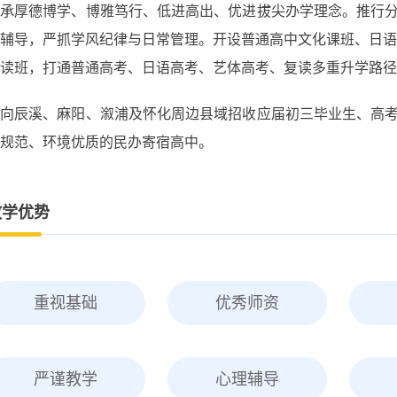
秉承厚德博学、博雅笃行、低进高出、优进拔尖办学理念。推行
辅导，严抓学风纪律与日常管理。开设普通高中文化课班、日语特色班
读班，打通普通高考、日语高考、艺体高考、复读多重升学路径
面向辰溪、麻阳、溆浦及怀化周边县域招收应届初三毕业生、高
规范、环境优质的民办寄宿高中。
教学优势
重视基础
优秀师资
严谨教学
心理辅导