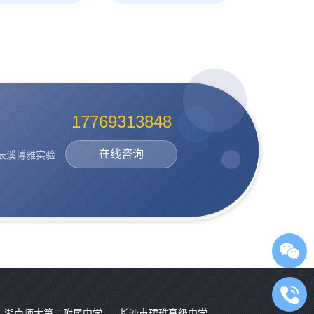
17769313848
在线咨询
辰溪博雅实验
湖南师大第二附属中学
长沙市珺琟高级中学